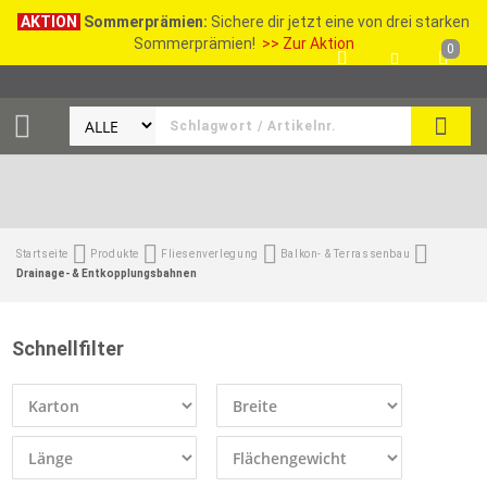
AKTION
Sommerprämien:
Sichere dir jetzt eine von drei starken
Sommerprämien!
>> Zur Aktion
0
SEAR
Startseite
Produkte
Fliesenverlegung
Balkon- & Terrassenbau
Drainage- & Entkopplungsbahnen
Schnellfilter