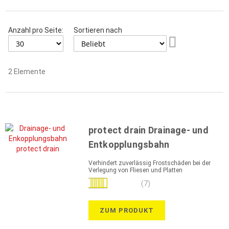
Anzahl pro Seite:
Sortieren nach
Aufsteigend
sortieren
2
Elemente
protect drain Drainage- und
Entkopplungsbahn
Verhindert zuverlässig Frostschäden bei der
Verlegung von Fliesen und Platten
Bewertung:
(7)
97%
ZUM PRODUKT