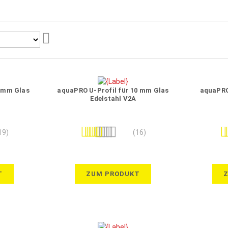
Aufsteigend
sortieren
8 mm Glas
aquaPRO U-Profil für 10 mm Glas
aquaPRO 
Edelstahl V2A
Bewertung:
Be
19)
(16)
98%
T
ZUM PRODUKT