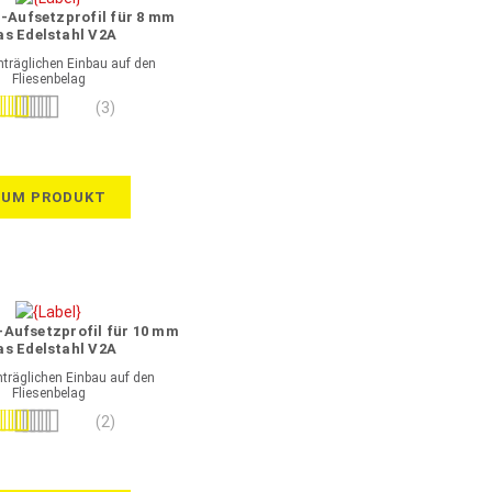
-Aufsetzprofil für 8 mm
as Edelstahl V2A
räglichen Einbau auf den
Fliesenbelag
wertung:
(3)
100%
ZUM PRODUKT
Aufsetzprofil für 10 mm
as Edelstahl V2A
räglichen Einbau auf den
Fliesenbelag
wertung:
(2)
100%