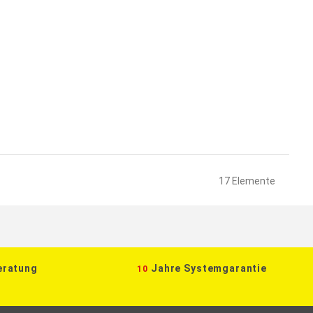
17
Elemente
eratung
Jahre Systemgarantie
10