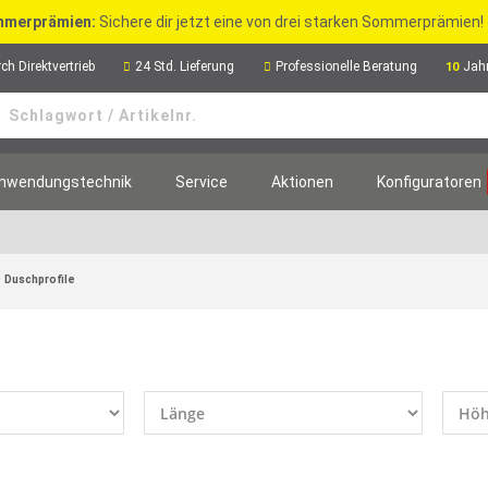
merprämien:
Sichere dir jetzt eine von drei starken Sommerprämien!
ch Direktvertrieb
24 Std. Lieferung
Professionelle Beratung
Jah
10
nwendungstechnik
Service
Aktionen
Konfiguratoren
Duschprofile