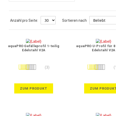
Anzahl pro Seite:
Sortieren nach
aquaPRO Gefälleprofil 1-teilig
aquaPRO U-Profil für 
Edelstahl V2A
Edelstahl V2A
Bewertung:
Bewertung:
(3)
(
100%
100%
ZUM PRODUKT
ZUM PRODUK