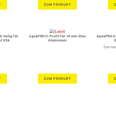
T
ZUM PRODUKT
-teilig für
aquaPRO U-Profil für 10 mm Glas
aquaPRO U-
hl V2A
Aluminium
G
Zum nach
T
ZUM PRODUKT