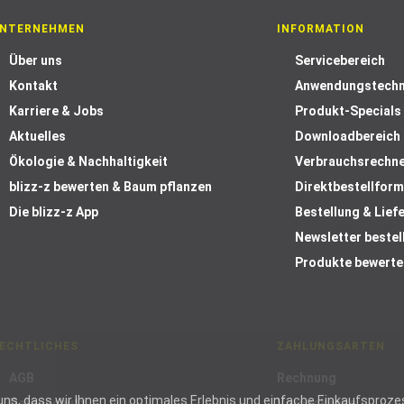
NTERNEHMEN
INFORMATION
Über uns
Servicebereich
Kontakt
Anwendungstechn
Karriere & Jobs
Produkt-Specials
Aktuelles
Downloadbereich
Ökologie & Nachhaltigkeit
Verbrauchsrechn
blizz-z bewerten & Baum pflanzen
Direktbestellform
Die blizz-z App
Bestellung & Lief
Newsletter bestel
Produkte bewerte
ECHTLICHES
ZAHLUNGSARTEN
AGB
Rechnung
ie uns, dass wir Ihnen ein optimales Erlebnis und einfache Einkaufspr
Datenschutz
Vorauskasse