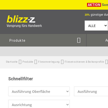
AKTION
Som
günstiger dur
20%
A
Produkte
Startseite
Produkte
Fliesenverlegung
Fliesenschienen & Balkonprofile
Schnellfilter