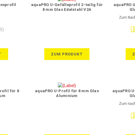
ssprofil
aquaPRO U-Gefälleprofil 2-teilig für
aquaPRO U
8 mm Glas Edelstahl V2A
Gl
Zum Nacht
Be
(5)
T
ZUM PRODUKT
ofil für 8
aquaPRO U-Profil für 8 mm Glas
aquaPRO U-
ium
Aluminium
Gl
Zum nacht
Be