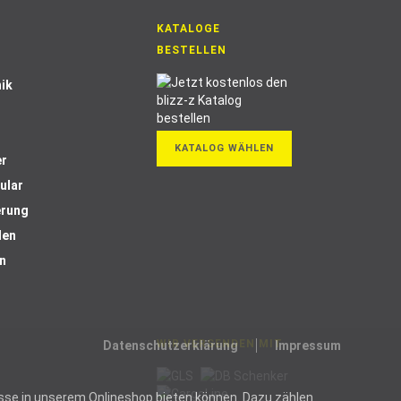
KATALOGE
BESTELLEN
ik
KATALOG WÄHLEN
er
ular
erung
len
n
WIR VERSENDEN MIT
Datenschutzerklärung
Impressum
ozesse in unserem Onlineshop bieten können. Dazu zählen