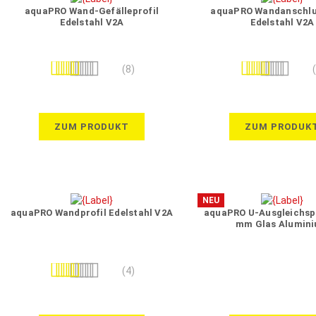
aquaPRO Wand-Gefälleprofil
aquaPRO Wandanschlu
Edelstahl V2A
Edelstahl V2A
Bewertung:
Bewertung:
(8)
98%
96%
ZUM PRODUKT
ZUM PRODUK
NEU
aquaPRO Wandprofil Edelstahl V2A
aquaPRO U-Ausgleichspr
mm Glas Alumin
Bewertung:
(4)
100%