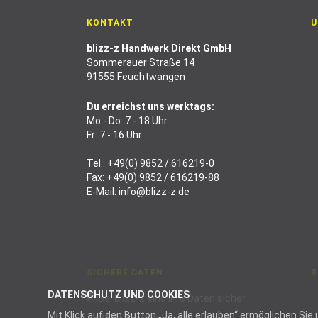
KONTAKT
U
blizz-z Handwerk Direkt GmbH
Sommerauer Straße 14
91555 Feuchtwangen
Du erreichst uns werktags:
Mo - Do: 7 - 18 Uhr
Fr: 7 - 16 Uhr
Tel.:
+49(0) 9852 / 616219-0
Fax: +49(0) 9852 / 616219-88
E-Mail:
info@blizz-z.de
SICHERE DATEN
R
DATENSCHUTZ UND COOKIES
Mit Klick auf den Button „Ja, alle erlauben“ ermöglichen S