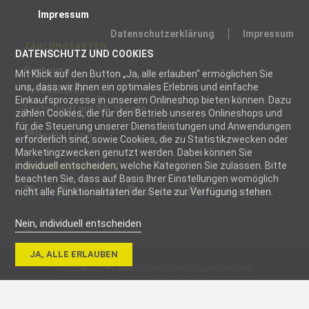
Impressum
Datenschutzerklärung
Impressum
ZAHLUNGSARTEN
DATENSCHUTZ UND COOKIES
Rechnung
Mit Klick auf den Button „Ja, alle erlauben“ ermöglichen Sie
uns, dass wir Ihnen ein optimales Erlebnis und einfache
Vorauskasse
Einkaufsprozesse in unserem Onlineshop bieten können. Dazu
Lastschrift mit 2 % Skonto
zählen Cookies, die für den Betrieb unseres Onlineshops und
für die Steuerung unserer Dienstleistungen und Anwendungen
erforderlich sind, sowie Cookies, die zu Statistikzwecken oder
Marketingzwecken genutzt werden. Dabei können Sie
individuell entscheiden, welche Kategorien Sie zulassen. Bitte
WIR VERSENDEN MIT
beachten Sie, dass auf Basis Ihrer Einstellungen womöglich
nicht alle Funktionalitäten der Seite zur Verfügung stehen.
Nein, individuell entscheiden
Notwendig
JA, ALLE ERLAUBEN
Notwendige
© 2026 blizz-z Handwerk Direkt GmbH. All Rights Reserved.
Cookies helfen
dabei, eine
Webseite