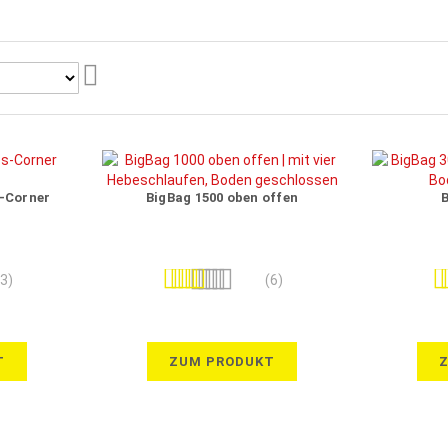
Aufsteigend
sortieren
s-Corner
BigBag 1500 oben offen
B
Bewertung:
Be
(3)
(6)
100%
T
ZUM PRODUKT