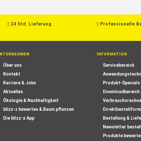
24 Std. Lieferung
Professionelle B
NTERNEHMEN
INFORMATION
Über uns
Servicebereich
Kontakt
Anwendungstechn
Karriere & Jobs
Produkt-Specials
Aktuelles
Downloadbereich
Ökologie & Nachhaltigkeit
Verbrauchsrechn
blizz-z bewerten & Baum pflanzen
Direktbestellform
Die blizz-z App
Bestellung & Lief
Newsletter bestel
Produkte bewerte