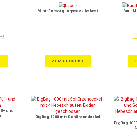
Mini-Entsorgungssack Asbest
Bau-Mü
Be
(4)
T
ZUM PRODUKT
ll- und
n
BigBag 1000 mit Schürzendeckel
BigBag 100
S