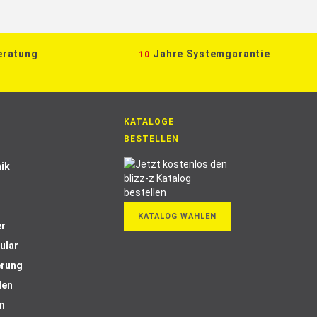
eratung
Jahre Systemgarantie
10
KATALOGE
BESTELLEN
ik
KATALOG WÄHLEN
er
ular
erung
len
n