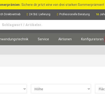
merprämien:
Sichere dir jetzt eine von drei starken Sommerprämien!
ch Direktvertrieb
24 Std. Lieferung
Professionelle Beratung
Jah
10
nwendungstechnik
Service
Aktionen
Konfiguratoren