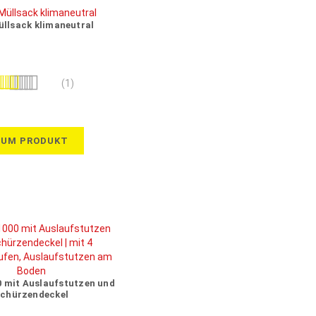
llsack klimaneutral
wertung:
(1)
100%
ZUM PRODUKT
0 mit Auslaufstutzen und
chürzendeckel