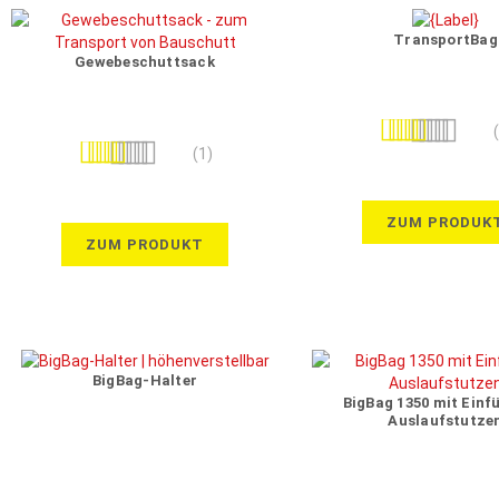
TransportBag
Gewebeschuttsack
Bewertung:
Bewertung:
95%
(1)
100%
ZUM PRODUK
ZUM PRODUKT
BigBag-Halter
BigBag 1350 mit Einfü
Auslaufstutze