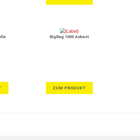
lle
BigBag 1000 Asbest
T
ZUM PRODUKT