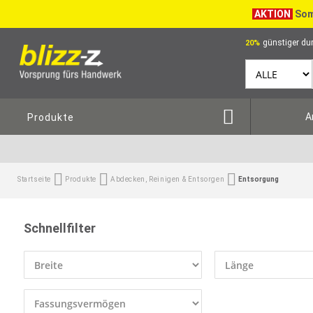
AKTION
Som
günstiger dur
20%
A
Produkte
Startseite
Produkte
Abdecken, Reinigen & Entsorgen
Entsorgung
Schnellfilter