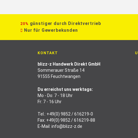
günstiger durch Direktvertrieb
20%
Nur für Gewerbekunden
KONTAKT
U
blizz-z Handwerk Direkt GmbH
Sommerauer Straße 14
91555 Feuchtwangen
Du erreichst uns werktags:
Mo - Do: 7 - 18 Uhr
Fr: 7 - 16 Uhr
Tel.:
+49(0) 9852 / 616219-0
Fax: +49(0) 9852 / 616219-88
E-Mail:
info@blizz-z.de