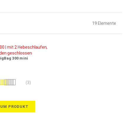
19
Elemente
igBag 300 mini
wertung:
(3)
87%
ZUM PRODUKT