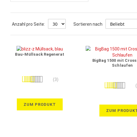
Anzahl pro Seite:
Sortieren nach
Bau-Müllsack Regenerat
BigBag 1500 mit Cros
Schlaufen
Bewertung:
(3)
Bewertung:
100%
93%
ZUM PRODUKT
ZUM PRODUK