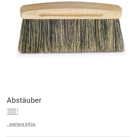
Abstäuber
Bewertung:
0
100
% of
...weitere Infos