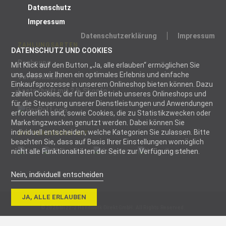
Datenschutz
Impressum
Datenschutzerklärung
Impressum
ZAHLUNGSARTEN
DATENSCHUTZ UND COOKIES
Rechnung
Mit Klick auf den Button „Ja, alle erlauben“ ermöglichen Sie
uns, dass wir Ihnen ein optimales Erlebnis und einfache
Vorauskasse
Einkaufsprozesse in unserem Onlineshop bieten können. Dazu
Lastschrift mit 2 % Skonto
zählen Cookies, die für den Betrieb unseres Onlineshops und
für die Steuerung unserer Dienstleistungen und Anwendungen
erforderlich sind, sowie Cookies, die zu Statistikzwecken oder
Marketingzwecken genutzt werden. Dabei können Sie
individuell entscheiden, welche Kategorien Sie zulassen. Bitte
WIR VERSENDEN MIT
beachten Sie, dass auf Basis Ihrer Einstellungen womöglich
nicht alle Funktionalitäten der Seite zur Verfügung stehen.
Nein, individuell entscheiden
Notwendig
JA, ALLE ERLAUBEN
Notwendige
© 2026 blizz-z Handwerk Direkt GmbH. All Rights Reserved.
Cookies helfen