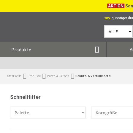
AKTION
Som
günstiger dur
20%
A
Produkte
Startseite
Produkte
Putze & Farben
Schlitz- & Verfüllmörtel
Schnellfilter