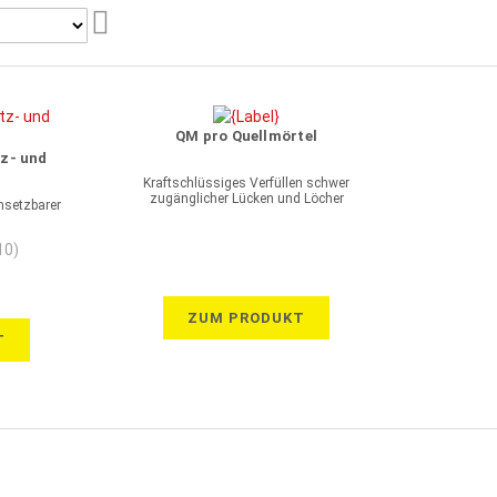
Aufsteigend
sortieren
QM pro Quellmörtel
tz- und
Kraftschlüssiges Verfüllen schwer
zugänglicher Lücken und Löcher
nsetzbarer
10)
ZUM PRODUKT
T