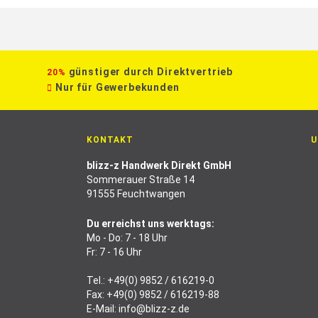
günstiger durch Direktvertrieb
20%
Nur für Gewerbekunden
KONTAKT
U
blizz-z Handwerk Direkt GmbH
Sommerauer Straße 14
91555 Feuchtwangen
Du erreichst uns werktags:
Mo - Do: 7 - 18 Uhr
Fr: 7 - 16 Uhr
Tel.:
+49(0) 9852 / 616219-0
Fax: +49(0) 9852 / 616219-88
E-Mail:
info@blizz-z.de