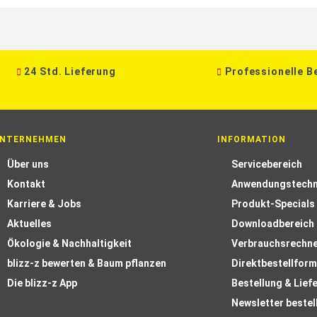
24 Std. Lieferung
Professionelle B
NTERNEHMEN
INFORMATION
Über uns
Servicebereich
Kontakt
Anwendungstechn
Karriere & Jobs
Produkt-Specials
Aktuelles
Downloadbereich
Ökologie & Nachhaltigkeit
Verbrauchsrechn
blizz-z bewerten & Baum pflanzen
Direktbestellform
Die blizz-z App
Bestellung & Lief
Newsletter bestel