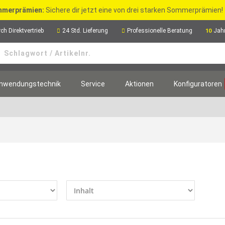
merprämien:
Sichere dir jetzt eine von drei starken Sommerprämien!
ch Direktvertrieb
24 Std. Lieferung
Professionelle Beratung
Jah
10
nwendungstechnik
Service
Aktionen
Konfiguratoren