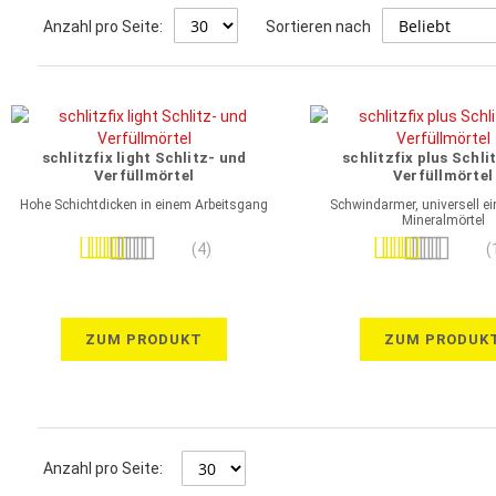
Anzahl pro Seite:
Sortieren nach
schlitzfix light Schlitz- und
schlitzfix plus Schli
Verfüllmörtel
Verfüllmörtel
Hohe Schichtdicken in einem Arbeitsgang
Schwindarmer, universell ei
Mineralmörtel
Bewertung:
Bewertung:
(4)
(
100%
96%
ZUM PRODUKT
ZUM PRODUK
Anzahl pro Seite: