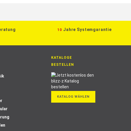
eratung
Jahre Systemgarantie
10
KATALOGE
BESTELLEN
ik
KATALOG WÄHLEN
er
ular
erung
len