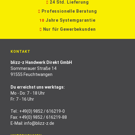
24 Std. Lieferung
Professionelle Beratung
Jahre Systemgarantie
10
Nur für Gewerbekunden
KONTAKT
blizz-z Handwerk Direkt GmbH
Sommerauer Straße 14
91555 Feuchtwangen
Du erreichst uns werktags:
Mo - Do: 7 - 18 Uhr
Fr: 7 - 16 Uhr
Tel.:
+49(0) 9852 / 616219-0
Fax: +49(0) 9852 / 616219-88
E-Mail:
info@blizz-z.de