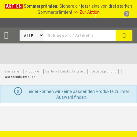
AKTION
Sommerprämien:
Sichere dir jetzt eine von drei starken
Sommerprämien!
>> Zur Aktion
0
SEAR
Startseite
Produkte
Garten- & Landschaftsbau
Dachbegrünung
Wurzelschutzfolien
Leider können wir keine passenden Produkte zu Ihrer
Auswahl finden.