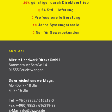
günstiger durch Direktvertrieb
20%
24 Std. Lieferung
Professionelle Beratung
Jahre Systemgarantie
10
Nur für Gewerbekunden
KONTAKT
blizz-z Handwerk Direkt GmbH
Sommerauer Straße 14
91555 Feuchtwangen
Du erreichst uns werktags:
Mo - Do: 7 - 18 Uhr
Fr: 7 - 16 Uhr
Tel.:
+49(0) 9852 / 616219-0
Fax: +49(0) 9852 / 616219-88
E-Mail:
info@blizz-z.de