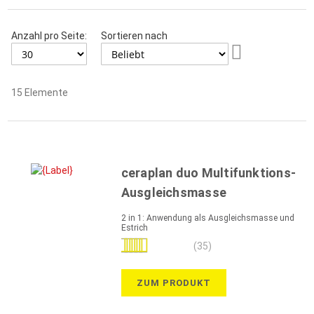
Anzahl pro Seite:
Sortieren nach
Aufsteigend
sortieren
15
Elemente
ceraplan duo Multifunktions-
Ausgleichsmasse
2 in 1: Anwendung als Ausgleichsmasse und
Estrich
Bewertung:
(35)
100%
ZUM PRODUKT