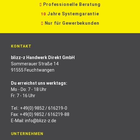
Professionelle Beratung
Jahre Systemgarantie
10
Nur für Gewerbekunden
KONTAKT
blizz-z Handwerk Direkt GmbH
Sommerauer Straße 14
91555 Feuchtwangen
Du erreichst uns werktags:
Mo - Do: 7 - 18 Uhr
Fr: 7 - 16 Uhr
Tel.:
+49(0) 9852 / 616219-0
Fax: +49(0) 9852 / 616219-88
E-Mail:
info@blizz-z.de
UNTERNEHMEN