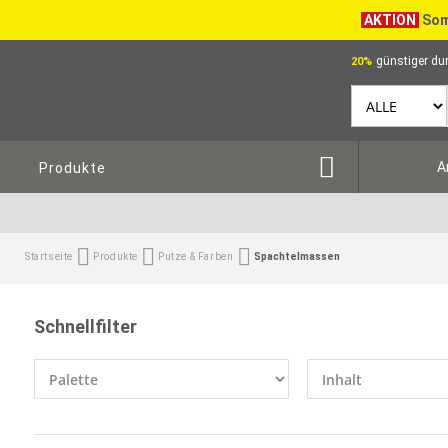
AKTION
Som
günstiger dur
20%
A
Produkte
Startseite
Produkte
Putze & Farben
Spachtelmassen
Schnellfilter