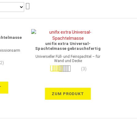
Aufsteigend
sortieren
achtelmasse
unifix extra Universal-
Spachtelmasse gebrauchsfertig
emissionsarm
Universeller Füll- und Feinspachtel – für
Wand und Decke
(2)
Bewertung:
(3)
100%
T
ZUM PRODUKT