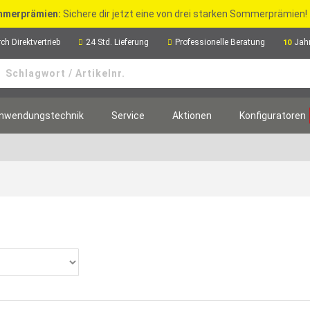
merprämien:
Sichere dir jetzt eine von drei starken Sommerprämien!
ch Direktvertrieb
24 Std. Lieferung
Professionelle Beratung
Jah
10
nwendungstechnik
Service
Aktionen
Konfiguratoren