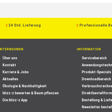
24 Std. Lieferung
Professionelle B
NTERNEHMEN
INFORMATION
Über uns
Servicebereich
Kontakt
Anwendungstechn
Karriere & Jobs
Produkt-Specials
Aktuelles
Downloadbereich
Ökologie & Nachhaltigkeit
Verbrauchsrechn
blizz-z bewerten & Baum pflanzen
Direktbestellform
Die blizz-z App
Bestellung & Lief
Newsletter bestel