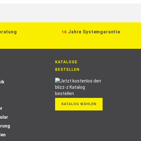
eratung
Jahre Systemgarantie
10
KATALOGE
BESTELLEN
ik
KATALOG WÄHLEN
er
ular
erung
len