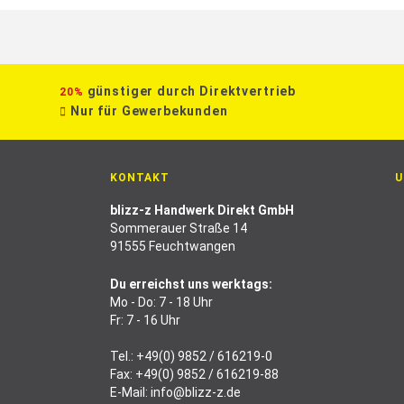
günstiger durch Direktvertrieb
20%
Nur für Gewerbekunden
KONTAKT
U
blizz-z Handwerk Direkt GmbH
Sommerauer Straße 14
91555 Feuchtwangen
Du erreichst uns werktags:
Mo - Do: 7 - 18 Uhr
Fr: 7 - 16 Uhr
Tel.:
+49(0) 9852 / 616219-0
Fax: +49(0) 9852 / 616219-88
E-Mail:
info@blizz-z.de