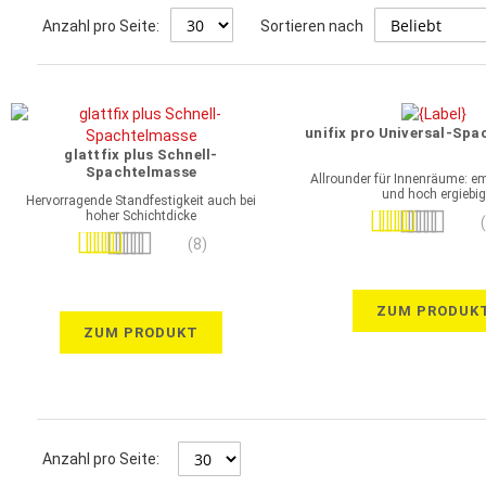
Anzahl pro Seite:
Sortieren nach
unifix pro Universal-Sp
glattfix plus Schnell-
Spachtelmasse
Allrounder für Innenräume: 
und hoch ergiebig
Hervorragende Standfestigkeit auch bei
hoher Schichtdicke
Bewertung:
Bewertung:
80%
(8)
93%
ZUM PRODUK
ZUM PRODUKT
Anzahl pro Seite: