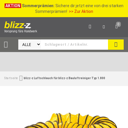
AKTION
Sommerprämien:
Sichere dir jetzt eine von drei starken
Sommerprämien!
>> Zur Aktion
0
SEAR
Startseite
blizz-z Luftschlauch für blizz-z Bauluftreiniger Typ 1.800