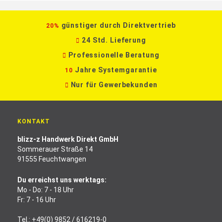
günstiger durch Direktvertrieb
20%
24 Std. Lieferung
Professionelle Beratung
Jahre Systemgarantie
10
Nur für Gewerbekunden
KONTAKT
blizz-z Handwerk Direkt GmbH
Sommerauer Straße 14
91555 Feuchtwangen
Du erreichst uns werktags:
Mo - Do: 7 - 18 Uhr
Fr: 7 - 16 Uhr
Tel.:
+49(0) 9852 / 616219-0