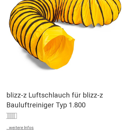
blizz-z Luftschlauch für blizz-z
Bauluftreiniger Typ 1.800
Bewertung:
0
100
% of
...weitere Infos