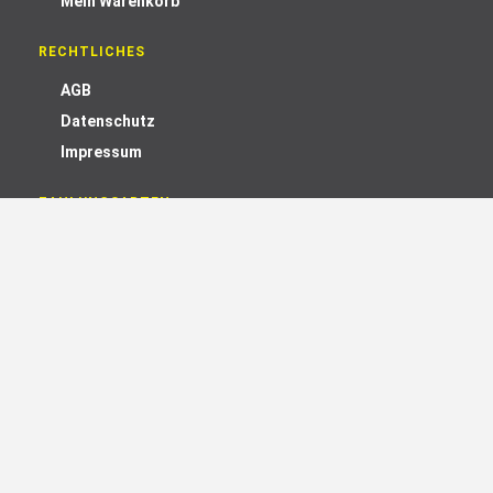
Mein Warenkorb
RECHTLICHES
AGB
Datenschutz
Impressum
ZAHLUNGSARTEN
Rechnung
Vorauskasse
Lastschrift mit 2 % Skonto
WIR VERSENDEN MIT