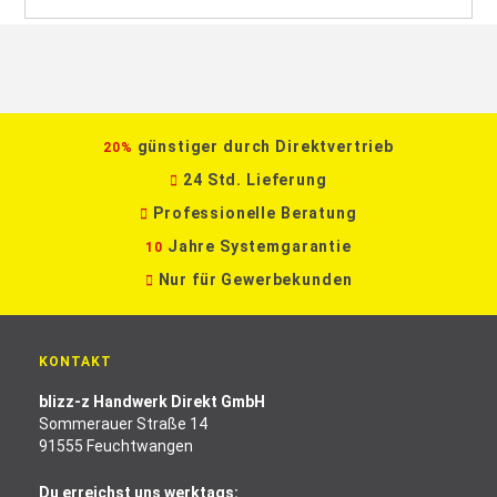
günstiger durch Direktvertrieb
20%
24 Std. Lieferung
Professionelle Beratung
Jahre Systemgarantie
10
Nur für Gewerbekunden
KONTAKT
blizz-z Handwerk Direkt GmbH
Sommerauer Straße 14
91555 Feuchtwangen
Du erreichst uns werktags: