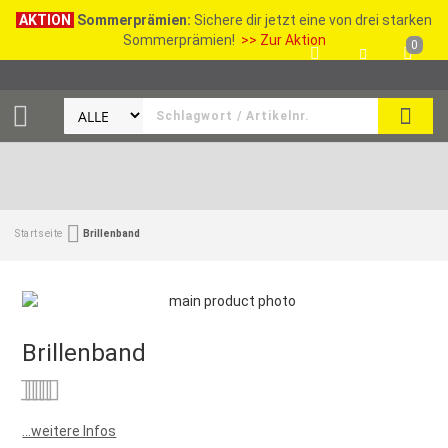
AKTION
Sommerprämien:
Sichere dir jetzt eine von drei starken
Sommerprämien!
>> Zur Aktion
0
SEAR
Startseite
Brillenband
Brillenband
Bewertung:
0
100
% of
...weitere Infos