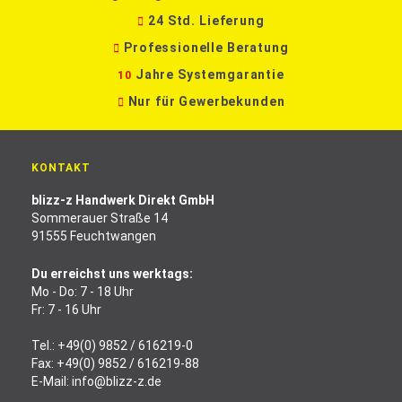
24 Std. Lieferung
Professionelle Beratung
Jahre Systemgarantie
10
Nur für Gewerbekunden
KONTAKT
blizz-z Handwerk Direkt GmbH
Sommerauer Straße 14
91555 Feuchtwangen
Du erreichst uns werktags:
Mo - Do: 7 - 18 Uhr
Fr: 7 - 16 Uhr
Tel.:
+49(0) 9852 / 616219-0
Fax: +49(0) 9852 / 616219-88
E-Mail:
info@blizz-z.de