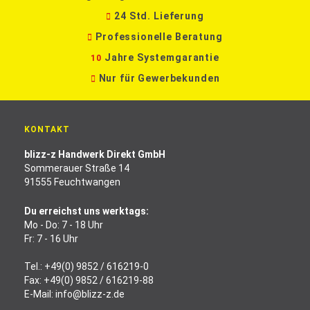
24 Std. Lieferung
Professionelle Beratung
Jahre Systemgarantie
10
Nur für Gewerbekunden
KONTAKT
blizz-z Handwerk Direkt GmbH
Sommerauer Straße 14
91555 Feuchtwangen
Du erreichst uns werktags:
Mo - Do: 7 - 18 Uhr
Fr: 7 - 16 Uhr
Tel.:
+49(0) 9852 / 616219-0
Fax: +49(0) 9852 / 616219-88
E-Mail:
info@blizz-z.de