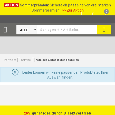
AKTION
Sommerprämien:
Sichere dir jetzt eine von drei starken
Sommerprämien!
>> Zur Aktion
0
SEAR
Startseite
Service
Kataloge & Broschüren bestellen
Leider können wir keine passenden Produkte zu Ihrer
Auswahl finden.
günstiger durch Direktvertrieb
20%