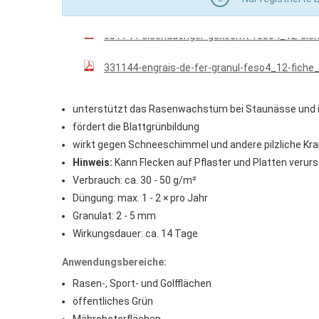
331144-eisenduenger-gekoernt-feso4_12-siche
stärkt den Rasen
erhöht die Widerstandskraft gegen Moos und andere 
331144-eisenduenger-gekoernt-feso4_12-siche
Eigenschaften:
331144-engrais-de-fer-granul-feso4_12-fiche
verbessert die Widerstandsfähigkeit des Rasens geg
verbesserte Konkurrenzkraft des Rasens gegenüber
unterstützt das Rasenwachstum bei Staunässe und 
fördert die Blattgrünbildung
wirkt gegen Schneeschimmel und andere pilzliche Kr
Hinweis:
Kann Flecken auf Pflaster und Platten verur
Verbrauch: ca. 30 - 50 g/m²
Düngung: max. 1 - 2 × pro Jahr
Granulat: 2 - 5 mm
Wirkungsdauer: ca. 14 Tage
Anwendungsbereiche:
Rasen-, Sport- und Golfflächen
öffentliches Grün