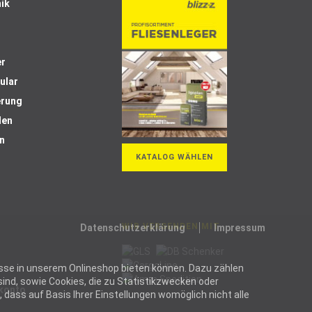
ik
er
ular
erung
len
n
KATALOG WÄHLEN
WIR VERSENDEN MIT
Datenschutzerklärung
Impressum
ozesse in unserem Onlineshop bieten können. Dazu zählen
ind, sowie Cookies, die zu Statistikzwecken oder
Skonto
dass auf Basis Ihrer Einstellungen womöglich nicht alle