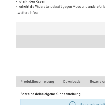
stärkt den Rasen
erhöht die Widerstandskraft gegen Moos und andere Unk
...weitere Infos
Produktbeschreibung
Downloads
Rezensio
Vorteile:
Schreibe deine eigene Kundenmeinung
331144-eisenduenger-gekoernt-feso4-12-techn
fördert eine intensive Grünfärbung
Nur registrierte