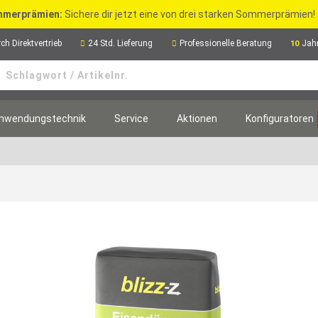
merprämien:
Sichere dir jetzt eine von drei starken Sommerprämien!
ch Direktvertrieb
24 Std. Lieferung
Professionelle Beratung
Jah
10
nwendungstechnik
Service
Aktionen
Konfiguratoren