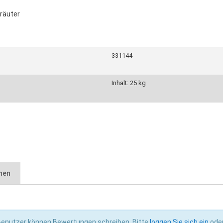
räuter
331144
Inhalt: 25 kg
nen
isches-merkblatt.pdf (803.65 KB)
 Benutzer können Bewertungen schreiben. Bitte
loggen Sie sich ein
ode