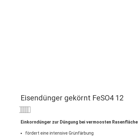
Eisendünger gekörnt FeSO4 12
Bewertung:
0
100
% of
Einkorndünger zur Düngung bei vermoosten Rasenfläche
fördert eine intensive Grünfärbung