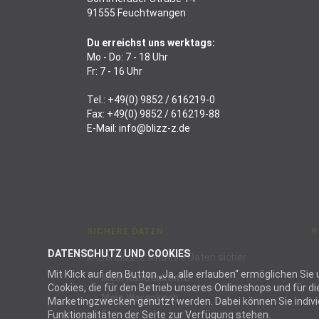
91555 Feuchtwangen
Du erreichst uns werktags:
Mo - Do: 7 - 18 Uhr
Fr: 7 - 16 Uhr
Tel.:
+49(0) 9852 / 616219-0
Fax: +49(0) 9852 / 616219-88
E-Mail:
info@blizz-z.de
SICHERE DATEN
R
DATENSCHUTZ UND COOKIES
Mit Klick auf den Button „Ja, alle erlauben“ ermöglichen S
Mein Kundenkonto
Cookies, die für den Betrieb unseres Onlineshops und für 
Mein Warenkorb
Marketingzwecken genutzt werden. Dabei können Sie individu
Funktionalitäten der Seite zur Verfügung stehen.