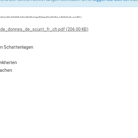
rheitsdatenblatt_de_de_at.pdf (204.76 KB)
Unkräuter
rheitsdatenblatt_de_ch.pdf (203.54 KB)
_de_donnes_de_scurit_fr_ch.pdf (206.00 KB)
enüber Unkräutern
 unerwünschten Moosen und Beikräutern
in Schattenlagen
ankheiten
sachen.