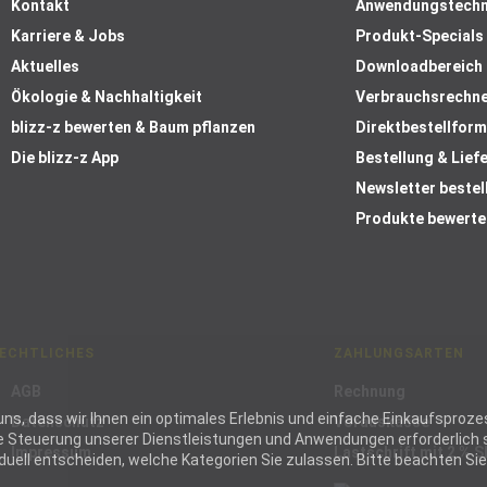
Kontakt
Anwendungstechn
Karriere & Jobs
Produkt-Specials
Aktuelles
Downloadbereich
Ökologie & Nachhaltigkeit
Verbrauchsrechn
blizz-z bewerten & Baum pflanzen
Direktbestellform
Die blizz-z App
Bestellung & Lief
Newsletter bestel
Produkte bewerte
ECHTLICHES
ZAHLUNGSARTEN
AGB
Rechnung
ie uns, dass wir Ihnen ein optimales Erlebnis und einfache Einkaufspr
Datenschutz
Vorauskasse
die Steuerung unserer Dienstleistungen und Anwendungen erforderlich s
Impressum
Lastschrift mit 2 % 
ell entscheiden, welche Kategorien Sie zulassen. Bitte beachten Sie, 