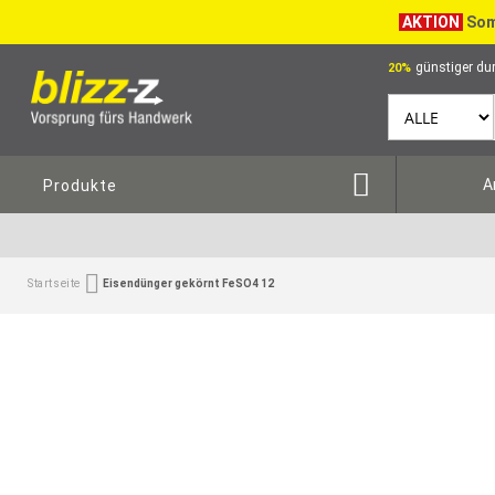
AKTION
Som
günstiger dur
20%
A
Produkte
Startseite
Eisendünger gekörnt FeSO4 12