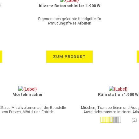
l
blizz-z Betonschleifer 1.900 W
Ergonomisch geformte Handgriffe für
ermüdungsfreies Arbeiten
ZUM PRODUKT
Mörtelmischer
Rührstation 1.900 W
rößeres Mischvolumen auf der Baustelle
Mischen, Transportieren und Aus
von Putzen, Mörtel und Estrich
Ausgleichsmassen in einem Arb
Bewertung:
(2)
90%