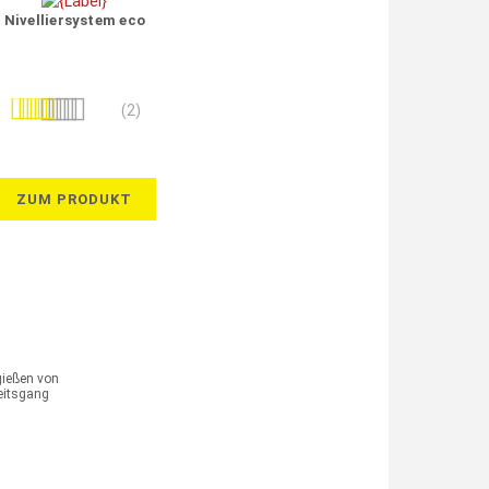
Nivelliersystem eco
Bewertung:
(2)
90%
ZUM PRODUKT
gießen von
eitsgang