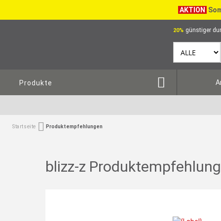
AKTION
Som
günstiger dur
20%
A
Produkte
Startseite
Produktempfehlungen
blizz-z Produktempfehlun