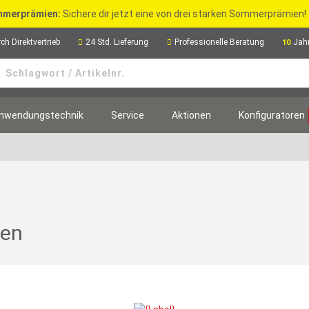
merprämien:
Sichere dir jetzt eine von drei starken Sommerprämien!
ch Direktvertrieb
24 Std. Lieferung
Professionelle Beratung
Jah
10
nwendungstechnik
Service
Aktionen
Konfiguratoren
gen