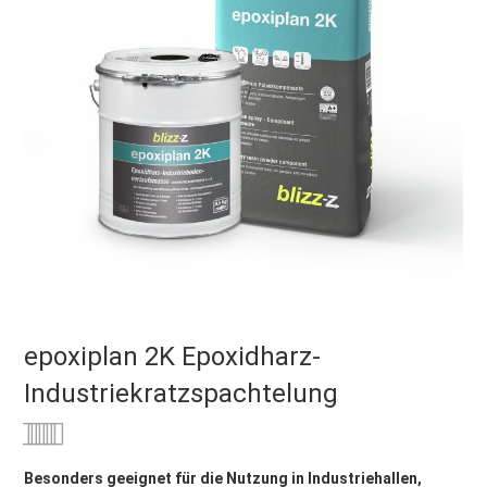
epoxiplan 2K Epoxidharz-
Industriekratzspachtelung
Bewertung:
0
100
% of
Besonders geeignet für die Nutzung in Industriehallen,