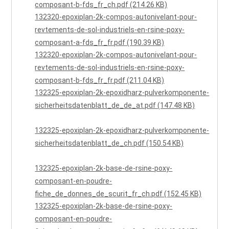
composant-b-fds_fr_ch.pdf (214.26 KB)
132320-epoxiplan-2k-compos-autonivelant-pour-
revtements-de-sol-industriels-en-rsine-poxy-
composant-a-fds_fr_fr.pdf (190.39 KB)
132320-epoxiplan-2k-compos-autonivelant-pour-
revtements-de-sol-industriels-en-rsine-poxy-
composant-b-fds_fr_fr.pdf (211.04 KB)
132325-epoxiplan-2k-epoxidharz-pulverkomponente-
sicherheitsdatenblatt_de_de_at.pdf (147.48 KB)
132325-epoxiplan-2k-epoxidharz-pulverkomponente-
sicherheitsdatenblatt_de_ch.pdf (150.54 KB)
132325-epoxiplan-2k-base-de-rsine-poxy-
composant-en-poudre-
fiche_de_donnes_de_scurit_fr_ch.pdf (152.45 KB)
132325-epoxiplan-2k-base-de-rsine-poxy-
composant-en-poudre-