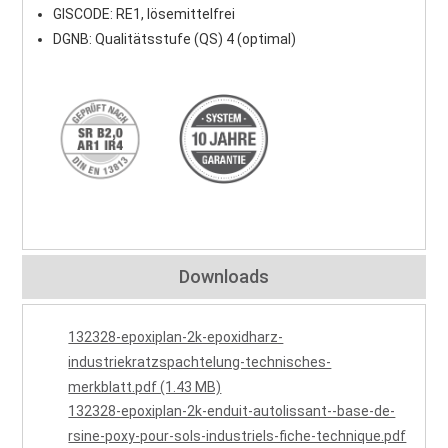
GISCODE: RE1, lösemittelfrei
DGNB: Qualitätsstufe (QS) 4 (optimal)
Downloads
132328-epoxiplan-2k-epoxidharz-
industriekratzspachtelung-technisches-
merkblatt.pdf (1.43 MB)
132328-epoxiplan-2k-enduit-autolissant--base-de-
rsine-poxy-pour-sols-industriels-fiche-technique.pdf