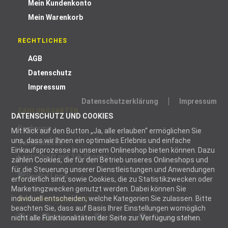
Mein Kundenkonto
Mein Warenkorb
RECHTLICHES
AGB
Datenschutz
Impressum
Datenschutzerklärung
Impressum
ZAHLUNGSARTEN
DATENSCHUTZ UND COOKIES
Rechnung
Mit Klick auf den Button „Ja, alle erlauben“ ermöglichen Sie
uns, dass wir Ihnen ein optimales Erlebnis und einfache
Vorauskasse
Einkaufsprozesse in unserem Onlineshop bieten können. Dazu
Lastschrift mit 2 % Skonto
zählen Cookies, die für den Betrieb unseres Onlineshops und
für die Steuerung unserer Dienstleistungen und Anwendungen
erforderlich sind, sowie Cookies, die zu Statistikzwecken oder
Marketingzwecken genutzt werden. Dabei können Sie
individuell entscheiden, welche Kategorien Sie zulassen. Bitte
WIR VERSENDEN MIT
beachten Sie, dass auf Basis Ihrer Einstellungen womöglich
nicht alle Funktionalitäten der Seite zur Verfügung stehen.