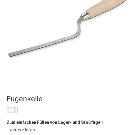
Fugenkelle
Bewertung:
0
100
% of
Zum einfachen Füllen von Lager- und Stoßfugen
...weitere Infos