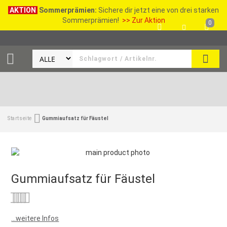
AKTION
Sommerprämien:
Sichere dir jetzt eine von drei starken
Sommerprämien!
>> Zur Aktion
0
SEAR
Startseite
Gummiaufsatz für Fäustel
Gummiaufsatz für Fäustel
Bewertung:
0
100
% of
...weitere Infos