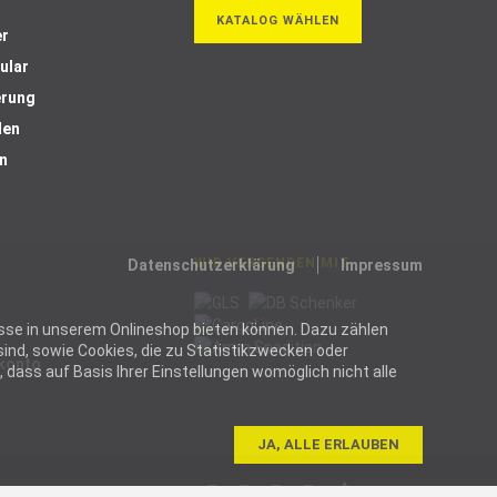
KATALOG WÄHLEN
er
ular
erung
len
n
WIR VERSENDEN MIT
Datenschutzerklärung
Impressum
ozesse in unserem Onlineshop bieten können. Dazu zählen
ind, sowie Cookies, die zu Statistikzwecken oder
Skonto
dass auf Basis Ihrer Einstellungen womöglich nicht alle
JA, ALLE ERLAUBEN