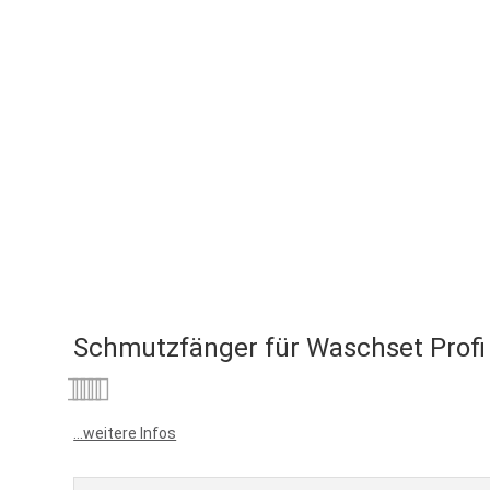
Schmutzfänger für Waschset Profi
Bewertung:
0
100
% of
...weitere Infos