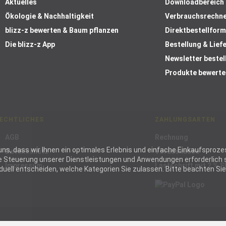
Aktuelles
Downloadbereich
Ökologie & Nachhaltigkeit
Verbrauchsrechn
blizz-z bewerten & Baum pflanzen
Direktbestellform
Die blizz-z App
Bestellung & Lief
Newsletter bestel
Produkte bewerte
ECHTLICHES
ZAHLUNGSARTEN
AGB
Rechnung
ie uns, dass wir Ihnen ein optimales Erlebnis und einfache Einkaufspr
Datenschutz
Vorauskasse
die Steuerung unserer Dienstleistungen und Anwendungen erforderlich s
Impressum
Lastschrift mit 2 % 
ell entscheiden, welche Kategorien Sie zulassen. Bitte beachten Sie, 
wendig