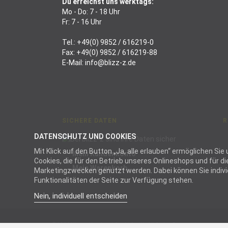
Du erreichst uns werktags:
Mo - Do: 7 - 18 Uhr
Fr: 7 - 16 Uhr
Tel.:
+49(0) 9852 / 616219-0
Fax: +49(0) 9852 / 616219-88
E-Mail:
info@blizz-z.de
SICHERE DATEN
R
DATENSCHUTZ UND COOKIES
Mit Klick auf den Button „Ja, alle erlauben“ ermöglichen S
Mein Kundenkonto
Cookies, die für den Betrieb unseres Onlineshops und für 
Mein Warenkorb
Marketingzwecken genutzt werden. Dabei können Sie individu
Funktionalitäten der Seite zur Verfügung stehen.
Nein, individuell entscheiden
Not
© 2026 blizz-z Handwerk Direkt GmbH. All Rights Reserved.