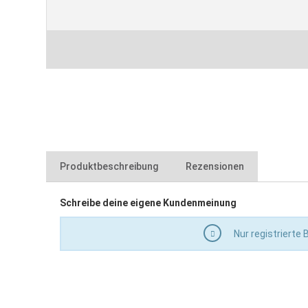
Produktbeschreibung
Rezensionen
Schreibe deine eigene Kundenmeinung
für
blizz-z Waschset Profi Clean
Nur registrierte