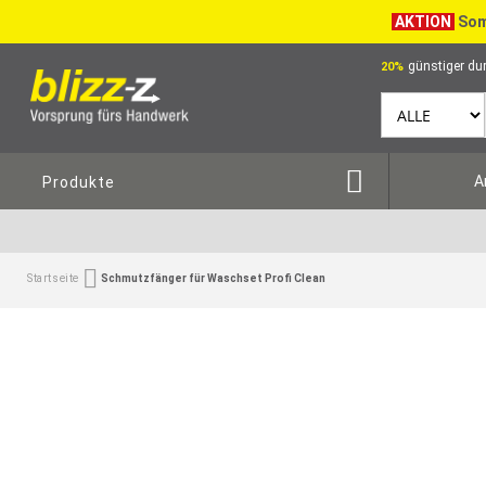
AKTION
Som
günstiger dur
20%
A
Produkte
Startseite
Schmutzfänger für Waschset Profi Clean