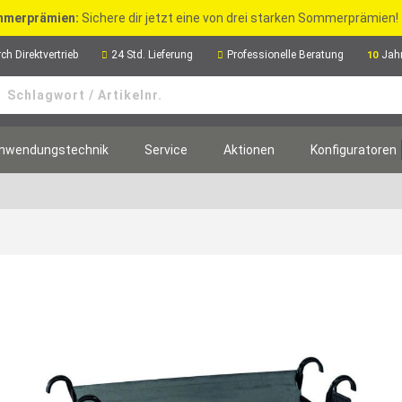
merprämien:
Sichere dir jetzt eine von drei starken Sommerprämien!
ch Direktvertrieb
24 Std. Lieferung
Professionelle Beratung
Jah
10
nwendungstechnik
Service
Aktionen
Konfiguratoren