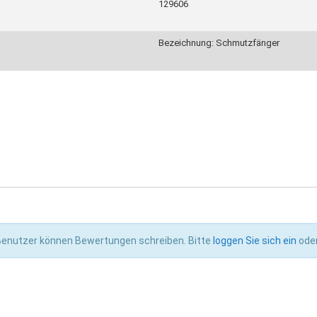
129606
Bezeichnung: Schmutzfänger
 Benutzer können Bewertungen schreiben. Bitte
loggen Sie sich ein
ode