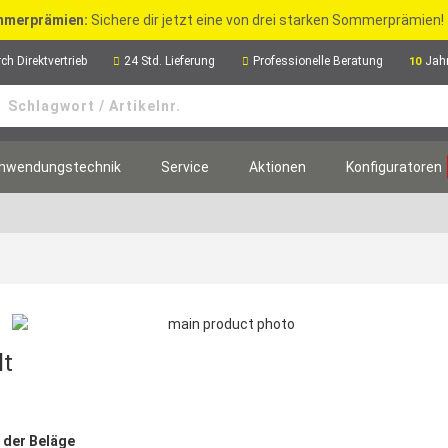
merprämien:
Sichere dir jetzt eine von drei starken Sommerprämien!
ch Direktvertrieb
24 Std. Lieferung
Professionelle Beratung
Jah
10
nwendungstechnik
Service
Aktionen
Konfiguratoren
lt
 der Beläge