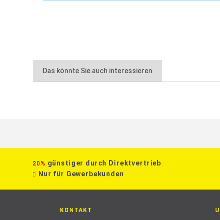
für alle Bohr- und Stemmhammer mit SDS-plus Aufn
Das könnte Sie auch interessieren
günstiger durch Direktvertrieb
20%
Nur für Gewerbekunden
KONTAKT
U