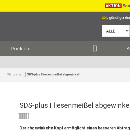
AKTION
Som
günstiger dur
20%
A
Produkte
Startseite
SDS-plus Fliesenmeißel abgewinkelt
SDS-plus Fliesenmeißel abgewinke
Bewertung:
0
100
% of
Der abgewinkelte Kopf ermöglicht einen besseren Abtrag