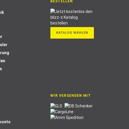
BESTELLEN
ik
KATALOG WÄHLEN
er
ular
erung
len
n
WIR VERSENDEN MIT
Skonto