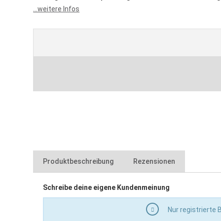
...weitere Infos
Produktbeschreibung
Rezensionen
Schreibe deine eigene Kundenmeinung
ermöglicht gleichbleibenden, hohen Materialabtrag
abgewinkelter Kopf ermöglicht besseren Abtrag von 
Nur registrierte
hohe Standzeit