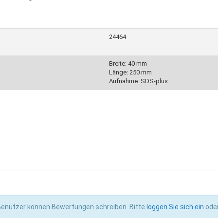
24464
Breite: 40 mm
Länge: 250 mm
Aufnahme: SDS-plus
Belägen
 Benutzer können Bewertungen schreiben. Bitte
loggen Sie sich ein
ode