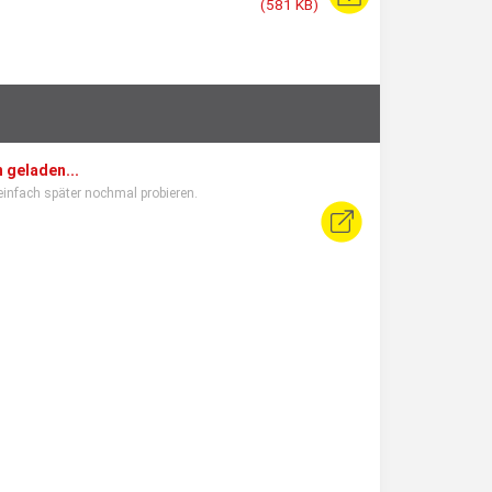
(581 KB)
 geladen...
einfach später nochmal probieren.