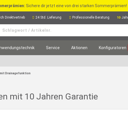
merprämien:
Sichere dir jetzt eine von drei starken Sommerprämien!
ch Direktvertrieb
24 Std. Lieferung
Professionelle Beratung
Jah
10
nwendungstechnik
Service
Aktionen
Konfiguratoren
 mit Drainagefunktion
n mit 10 Jahren Garantie