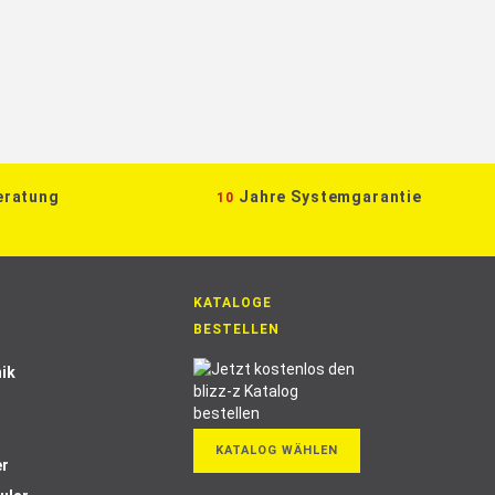
eratung
Jahre Systemgarantie
10
KATALOGE
BESTELLEN
ik
KATALOG WÄHLEN
er