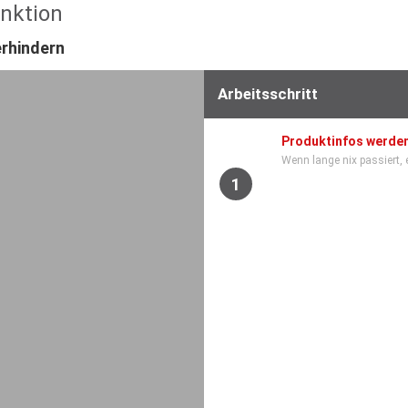
unktion
rhindern
Arbeitsschritt
Produktinfos werden
Wenn lange nix passiert, 
1