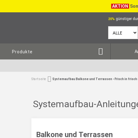
AKTION
Som
günstiger dur
20%
A
Produkte
Startseite
Systemaufbau Balkone und Terrassen - Frisch in frisch
Systemaufbau-Anleitunge
Balkone und Terrassen