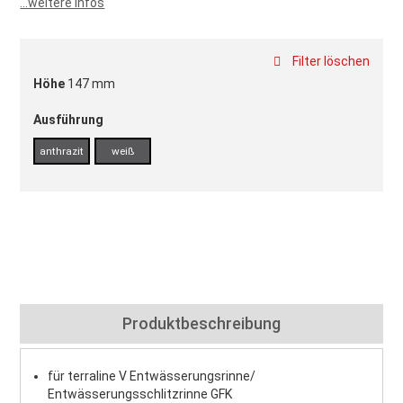
...weitere Infos
Filter löschen
Höhe
147 mm
Ausführung
anthrazit
weiß
Produktbeschreibung
für terraline V Entwässerungsrinne/
Entwässerungsschlitzrinne GFK