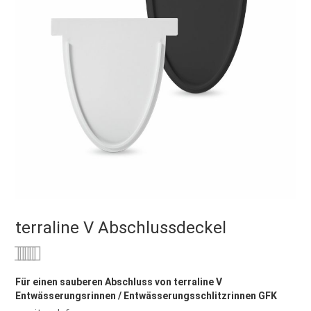
terraline V Abschlussdeckel
Bewertung:
0
100
% of
Für einen sauberen Abschluss von terraline V
Entwässerungsrinnen / Entwässerungsschlitzrinnen GFK