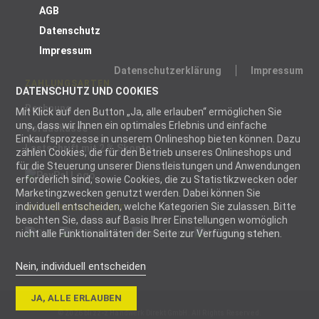
AGB
Datenschutz
Impressum
Datenschutzerklärung
Impressum
ZAHLUNGSARTEN
DATENSCHUTZ UND COOKIES
Rechnung
Mit Klick auf den Button „Ja, alle erlauben“ ermöglichen Sie
uns, dass wir Ihnen ein optimales Erlebnis und einfache
Vorauskasse
Einkaufsprozesse in unserem Onlineshop bieten können. Dazu
Lastschrift mit 2 % Skonto
zählen Cookies, die für den Betrieb unseres Onlineshops und
für die Steuerung unserer Dienstleistungen und Anwendungen
erforderlich sind, sowie Cookies, die zu Statistikzwecken oder
Marketingzwecken genutzt werden. Dabei können Sie
individuell entscheiden, welche Kategorien Sie zulassen. Bitte
WIR VERSENDEN MIT
beachten Sie, dass auf Basis Ihrer Einstellungen womöglich
nicht alle Funktionalitäten der Seite zur Verfügung stehen.
Nein, individuell entscheiden
Notwendig
JA, ALLE ERLAUBEN
Notwendige
© 2026 blizz-z Handwerk Direkt GmbH. All Rights Reserved.