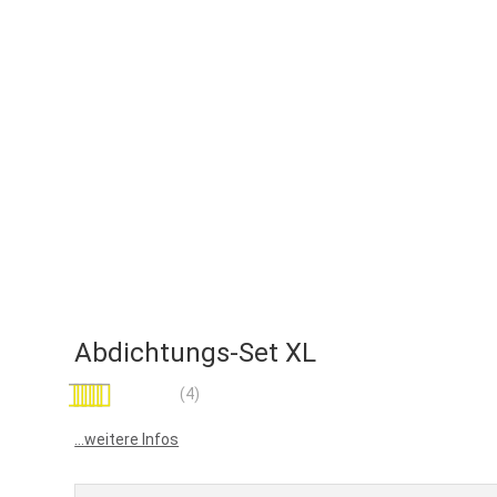
Abdichtungs-Set XL
Bewertung:
(4)
100
100
% of
...weitere Infos