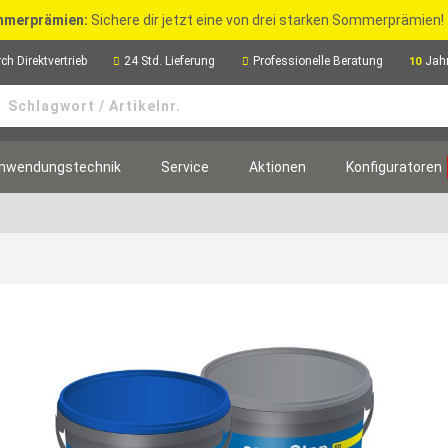
merprämien:
Sichere dir jetzt eine von drei starken Sommerprämien!
ch Direktvertrieb
24 Std. Lieferung
Professionelle Beratung
Jah
10
nwendungstechnik
Service
Aktionen
Konfiguratoren