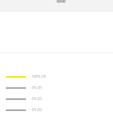
50300
)
00)
e
100% (4)
. 1202)
45)
e
0% (0)
e
0% (0)
e
0% (0)