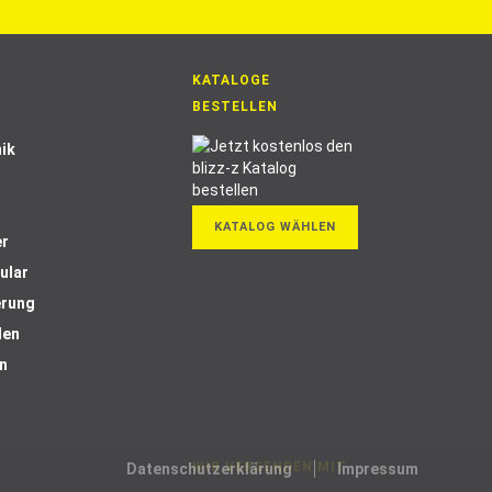
KATALOGE
BESTELLEN
ik
KATALOG WÄHLEN
er
ular
erung
len
n
WIR VERSENDEN MIT
Datenschutzerklärung
Impressum