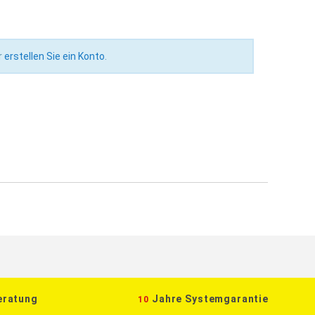
r
erstellen Sie ein Konto
.
eratung
Jahre Systemgarantie
10