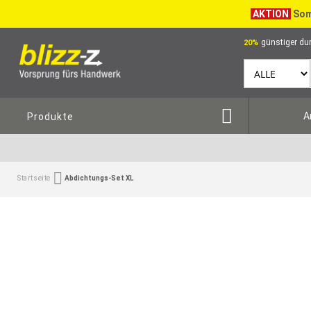
AKTION
Som
günstiger dur
20%
A
Produkte
Startseite
Abdichtungs-Set XL