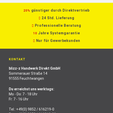
günstiger durch Direktvertrieb
20%
24 Std. Lieferung
Professionelle Beratung
Jahre Systemgarantie
10
Nur für Gewerbekunden
KONTAKT
blizz-z Handwerk Direkt GmbH
Sommerauer Straße 14
91555 Feuchtwangen
Du erreichst uns werktags:
Mo - Do: 7 - 18 Uhr
Fr: 7 - 16 Uhr
Tel.:
+49(0) 9852 / 616219-0