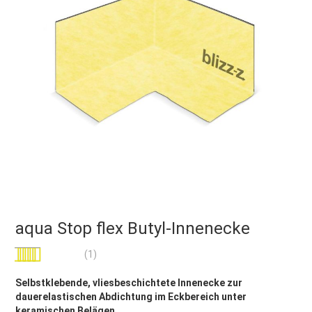
aqua Stop flex Butyl-Innenecke
Bewertung:
(1)
80
100
% of
Selbstklebende, vliesbeschichtete Innenecke zur
dauerelastischen Abdichtung im Eckbereich unter
keramischen Belägen