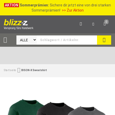
AKTION
Sommerprämien:
Sichere dir jetzt eine von drei starken
Sommerprämien!
>> Zur Aktion
0
SEAR
Startseite
BISON-X Sweatshirt