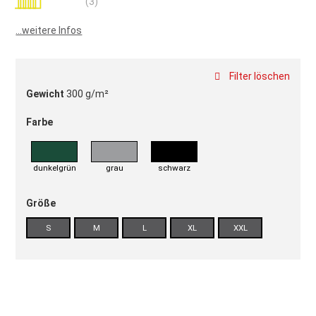
(3)
100
100
% of
...weitere Infos
Filter löschen
Gewicht
300 g/m²
Farbe
dunkelgrün
grau
schwarz
Größe
S
M
L
XL
XXL