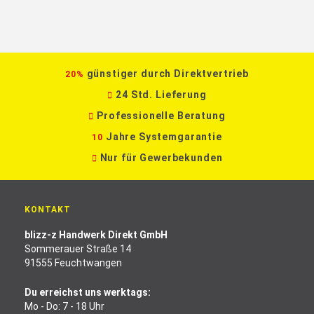
günstiger durch Direktvertrieb
20%
24 Std. Lieferung
Professionelle Beratung
Jahre Systemgarantie
10
Nur für Gewerbekunden
KONTAKT
blizz-z Handwerk Direkt GmbH
Sommerauer Straße 14
91555 Feuchtwangen
Du erreichst uns werktags:
Mo - Do: 7 - 18 Uhr