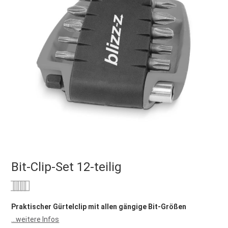
Bit-Clip-Set 12-teilig
Bewertung:
0
100
% of
Praktischer Gürtelclip mit allen gängige Bit-Größen
...weitere Infos