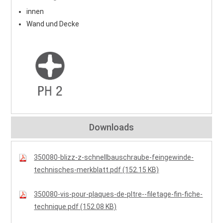
innen
Wand und Decke
Downloads
350080-blizz-z-schnellbauschraube-feingewinde-
technisches-merkblatt.pdf (152.15 KB)
350080-vis-pour-plaques-de-pltre--filetage-fin-fiche-
technique.pdf (152.08 KB)