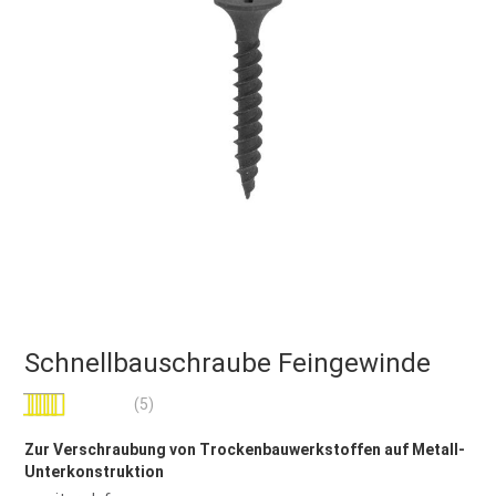
Schnellbauschraube Feingewinde
Bewertung:
(5)
96
100
% of
Zur Verschraubung von Trockenbauwerkstoffen auf Metall-
Unterkonstruktion