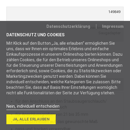
149849
Datenschutzerklärung
Impressum
Bezeichnung: blizz-z
Saugadapter
DATENSCHUTZ UND COOKIES
Mit Klick auf den Button „Ja, alle erlauben“ ermöglichen Sie
uns, dass wir Ihnen ein optimales Erlebnis und einfache
Einkaufsprozesse in unserem Onlineshop bieten können. Dazu
zählen Cookies, die für den Betrieb unseres Onlineshops und
für die Steuerung unserer Dienstleistungen und Anwendungen
erforderlich sind, sowie Cookies, die zu Statistikzwecken oder
Marketingzwecken genutzt werden. Dabei können Sie
individuell entscheiden, welche Kategorien Sie zulassen. Bitte
Produktbeschreibung
beachten Sie, dass auf Basis Ihrer Einstellungen womöglich
nicht alle Funktionalitäten der Seite zur Verfügung stehen.
für den Anschluss an den Staubsaugerschlauch/
Nein, individuell entscheiden
Sicherheitssaugerschlauch
für Anschlussgrößen von 21 bis 35 mm
Notwendig
JA, ALLE ERLAUBEN
zum Zuschneiden auf das gewünschte Maß
Notwendige
nass und trocken verwendbar