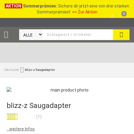
AKTION
Sommerprämien:
Sichere dir jetzt eine von drei starken
Sommerprämien!
>> Zur Aktion
0
SEAR
Startseite
blizz-z Saugadapter
blizz-z Saugadapter
Bewertung:
(1)
100
100
% of
...weitere Infos