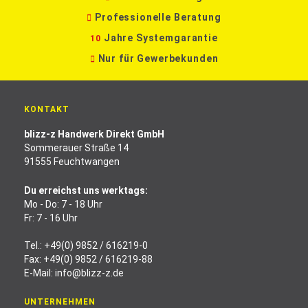
Professionelle Beratung
Jahre Systemgarantie
10
Nur für Gewerbekunden
KONTAKT
blizz-z Handwerk Direkt GmbH
Sommerauer Straße 14
91555 Feuchtwangen
Du erreichst uns werktags:
Mo - Do: 7 - 18 Uhr
Fr: 7 - 16 Uhr
Tel.:
+49(0) 9852 / 616219-0
Fax: +49(0) 9852 / 616219-88
E-Mail:
info@blizz-z.de
UNTERNEHMEN