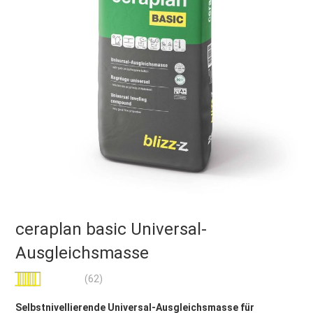
ceraplan basic Universal-
Ausgleichsmasse
Bewertung:
(62)
99
100
% of
Selbstnivellierende Universal-Ausgleichsmasse für