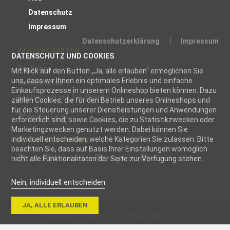
Datenschutz
Impressum
Datenschutzerklärung
Impressum
ZAHLUNGSARTEN
DATENSCHUTZ UND COOKIES
Rechnung
Mit Klick auf den Button „Ja, alle erlauben“ ermöglichen Sie
uns, dass wir Ihnen ein optimales Erlebnis und einfache
Vorauskasse
Einkaufsprozesse in unserem Onlineshop bieten können. Dazu
Lastschrift mit 2 % Skonto
zählen Cookies, die für den Betrieb unseres Onlineshops und
für die Steuerung unserer Dienstleistungen und Anwendungen
erforderlich sind, sowie Cookies, die zu Statistikzwecken oder
Marketingzwecken genutzt werden. Dabei können Sie
individuell entscheiden, welche Kategorien Sie zulassen. Bitte
WIR VERSENDEN MIT
beachten Sie, dass auf Basis Ihrer Einstellungen womöglich
nicht alle Funktionalitäten der Seite zur Verfügung stehen.
Nein, individuell entscheiden
Notwendig
JA, ALLE ERLAUBEN
Notwendige
© 2026 blizz-z Handwerk Direkt GmbH. All Rights Reserved.
Cookies helfen