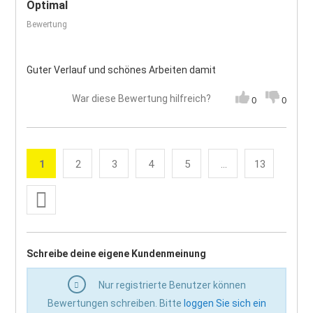
Optimal
Bewertung
Guter Verlauf und schönes Arbeiten damit
War diese Bewertung hilfreich?
0
0
Seite
1
2
3
4
5
...
13
Sie lesen gerade die Seite
Seite
Seite
Seite
Seite
Seite
Weiter
Seite
Schreibe deine eigene Kundenmeinung
Nur registrierte Benutzer können
Bewertungen schreiben. Bitte
loggen Sie sich ein