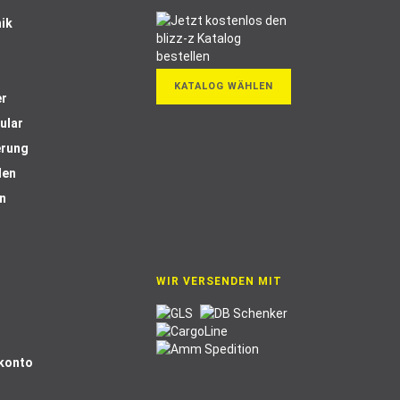
ik
KATALOG WÄHLEN
er
ular
erung
len
n
WIR VERSENDEN MIT
Skonto