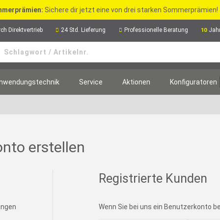
merprämien:
Sichere dir jetzt eine von drei starken Sommerprämien!
ch Direktvertrieb
24 Std. Lieferung
Professionelle Beratung
Jah
10
nwendungstechnik
Service
Aktionen
Konfiguratoren
nto erstellen
Registrierte Kunden
lungen
Wenn Sie bei uns ein Benutzerkonto bes