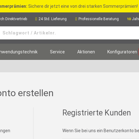
merprämien:
Sichere dir jetzt eine von drei starken Sommerprämien!
ch Direktvertrieb
24 Std. Lieferung
Professionelle Beratung
Jah
10
nwendungstechnik
Service
Aktionen
Konfiguratoren
nto erstellen
Registrierte Kunden
lungen
Wenn Sie bei uns ein Benutzerkonto bes