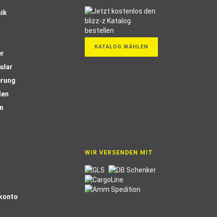
ik
KATALOG WÄHLEN
er
ular
erung
len
n
WIR VERSENDEN MIT
Skonto