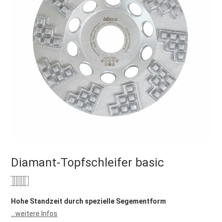
Diamant-Topfschleifer basic
Bewertung:
0
100
% of
Hohe Standzeit durch spezielle Segementform
...weitere Infos