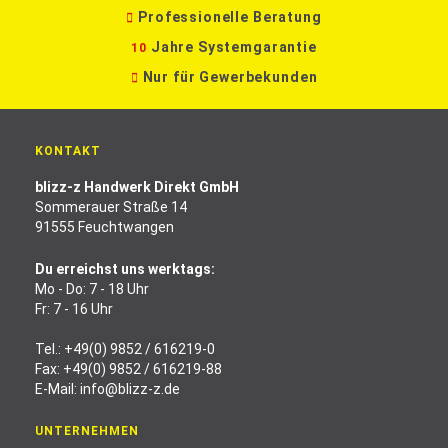
Professionelle Beratung
Jahre Systemgarantie
10
Nur für Gewerbekunden
KONTAKT
blizz-z Handwerk Direkt GmbH
Sommerauer Straße 14
91555 Feuchtwangen
Du erreichst uns werktags:
Mo - Do: 7 - 18 Uhr
Fr: 7 - 16 Uhr
Tel.:
+49(0) 9852 / 616219-0
Fax: +49(0) 9852 / 616219-88
E-Mail:
info@blizz-z.de
UNTERNEHMEN