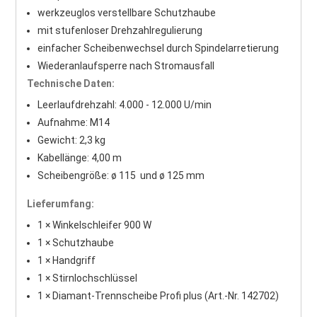
werkzeuglos verstellbare Schutzhaube
mit stufenloser Drehzahlregulierung
einfacher Scheibenwechsel durch Spindelarretierung
Wiederanlaufsperre nach Stromausfall
Technische Daten:
Leerlaufdrehzahl: 4.000 - 12.000 U/min
Aufnahme: M14
Gewicht: 2,3 kg
Kabellänge: 4,00 m
Scheibengröße: ø 115 und ø 125 mm
Lieferumfang:
1 × Winkelschleifer 900 W
1 × Schutzhaube
1 × Handgriff
1 × Stirnlochschlüssel
1 × Diamant-Trennscheibe Profi plus (Art.-Nr. 142702)