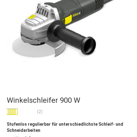
Winkelschleifer 900 W
Bewertung:
(2)
100
100
% of
Stufenlos regulierbar für unterschiedlichste Schleif- und
Schneidarbeiten