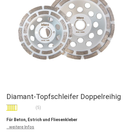
Diamant-Topfschleifer Doppelreihig
Bewertung:
(5)
92
100
% of
Für Beton, Estrich und Fliesenkleber
...weitere Infos