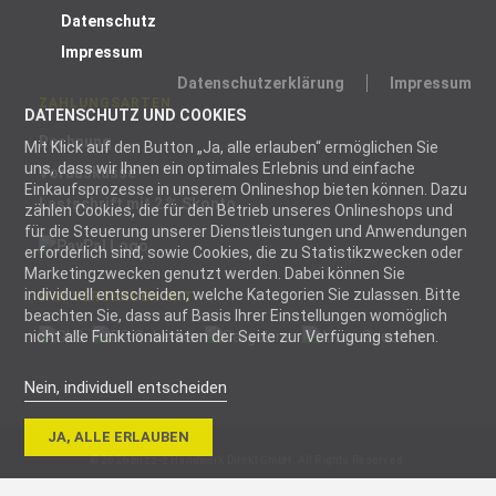
Datenschutz
Impressum
Datenschutzerklärung
Impressum
ZAHLUNGSARTEN
DATENSCHUTZ UND COOKIES
Rechnung
Mit Klick auf den Button „Ja, alle erlauben“ ermöglichen Sie
uns, dass wir Ihnen ein optimales Erlebnis und einfache
Vorauskasse
Einkaufsprozesse in unserem Onlineshop bieten können. Dazu
Lastschrift mit 2 % Skonto
zählen Cookies, die für den Betrieb unseres Onlineshops und
für die Steuerung unserer Dienstleistungen und Anwendungen
erforderlich sind, sowie Cookies, die zu Statistikzwecken oder
Marketingzwecken genutzt werden. Dabei können Sie
individuell entscheiden, welche Kategorien Sie zulassen. Bitte
WIR VERSENDEN MIT
beachten Sie, dass auf Basis Ihrer Einstellungen womöglich
nicht alle Funktionalitäten der Seite zur Verfügung stehen.
Nein, individuell entscheiden
Notwendig
JA, ALLE ERLAUBEN
Notwendige
© 2026 blizz-z Handwerk Direkt GmbH. All Rights Reserved.
Cookies helfen