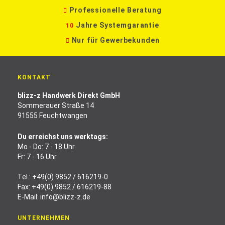
Professionelle Beratung
Jahre Systemgarantie
10
Nur für Gewerbekunden
KONTAKT
blizz-z Handwerk Direkt GmbH
Sommerauer Straße 14
91555 Feuchtwangen
Du erreichst uns werktags:
Mo - Do: 7 - 18 Uhr
Fr: 7 - 16 Uhr
Tel.:
+49(0) 9852 / 616219-0
Fax: +49(0) 9852 / 616219-88
E-Mail:
info@blizz-z.de
UNTERNEHMEN