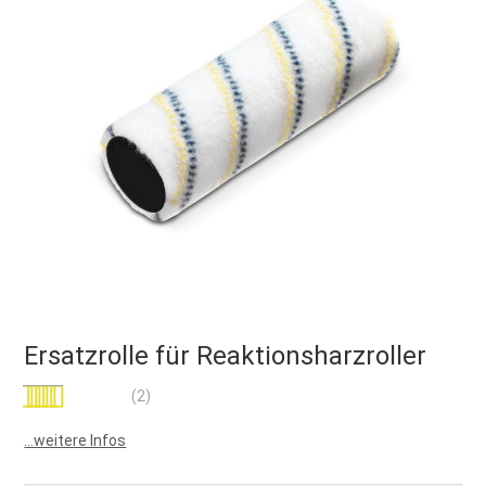
Ersatzrolle für Reaktionsharzroller
Bewertung:
(2)
100
100
% of
...weitere Infos