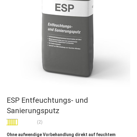
ESP Entfeuchtungs- und
Sanierungsputz
Bewertung:
(2)
100
100
% of
Ohne aufwendige Vorbehandlung direkt auf feuchtem