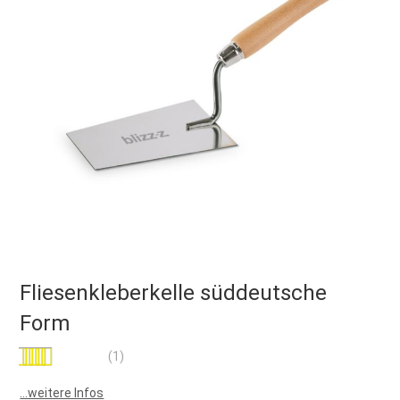
Fliesenkleberkelle süddeutsche
Form
Bewertung:
(1)
100
100
% of
...weitere Infos