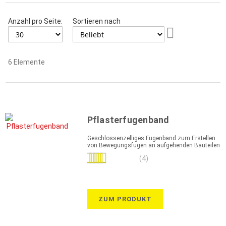
Anzahl pro Seite:
Sortieren nach
Aufsteigend
sortieren
6
Elemente
Pflasterfugenband
Geschlossenzelliges Fugenband zum Erstellen
von Bewegungsfugen an aufgehenden Bauteilen
Bewertung:
(4)
95%
ZUM PRODUKT