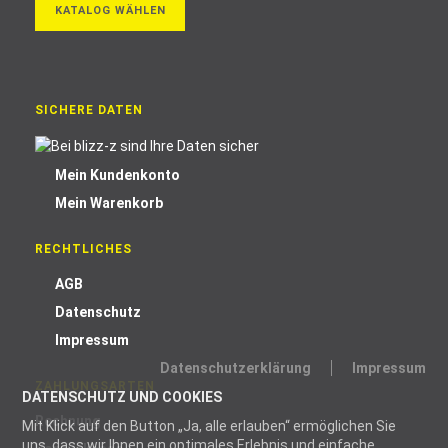
KATALOG WÄHLEN
SICHERE DATEN
Mein Kundenkonto
Mein Warenkorb
RECHTLICHES
AGB
Datenschutz
Impressum
Datenschutzerklärung
Impressum
ZAHLUNGSARTEN
DATENSCHUTZ UND COOKIES
Rechnung
Mit Klick auf den Button „Ja, alle erlauben“ ermöglichen Sie
uns, dass wir Ihnen ein optimales Erlebnis und einfache