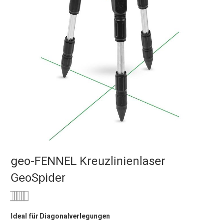
geo-FENNEL Kreuzlinienlaser
GeoSpider
Bewertung:
0
100
% of
Ideal für Diagonalverlegungen