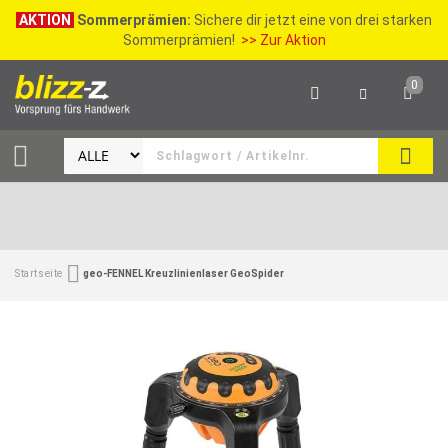
AKTION
Sommerprämien:
Sichere dir jetzt eine von drei starken
Sommerprämien!
>> Zur Aktion
0
SEAR
Startseite
geo-FENNEL Kreuzlinienlaser GeoSpider