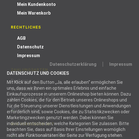
Mein Kundenkonto
Mein Warenkorb
RECHTLICHES
AGB
Datenschutz
Impressum
Datenschutzerklärung
Impressum
ZAHLUNGSARTEN
DATENSCHUTZ UND COOKIES
Rechnung
Mit Klick auf den Button „Ja, alle erlauben“ ermöglichen Sie
uns, dass wir Ihnen ein optimales Erlebnis und einfache
Vorauskasse
Einkaufsprozesse in unserem Onlineshop bieten können. Dazu
Lastschrift mit 2 % Skonto
zählen Cookies, die für den Betrieb unseres Onlineshops und
für die Steuerung unserer Dienstleistungen und Anwendungen
erforderlich sind, sowie Cookies, die zu Statistikzwecken oder
Marketingzwecken genutzt werden. Dabei können Sie
individuell entscheiden, welche Kategorien Sie zulassen. Bitte
WIR VERSENDEN MIT
beachten Sie, dass auf Basis Ihrer Einstellungen womöglich
nicht alle Funktionalitäten der Seite zur Verfügung stehen.