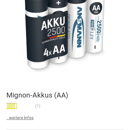
Mignon-Akkus (AA)
Bewertung:
(1)
80
100
% of
...weitere Infos