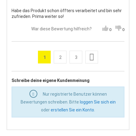
Habe das Produkt schon öffters verarbeitet und bin sehr
zufrieden. Prima weiter so!
War diese Bewertung hilfreich?
0
0
Seite
Weiter
1
2
3
Sie lesen gerade die Seite
Seite
Seite
Seite
Schreibe deine eigene Kundenmeinung
Nur registrierte Benutzer können
Bewertungen schreiben. Bitte
loggen Sie sich ein
oder
erstellen Sie ein Konto
.