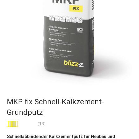
MKP fix Schnell-Kalkzement-
Grundputz
Bewertung:
(13)
97
100
% of
Schnellabbindender Kalkzementputz für Neubau und