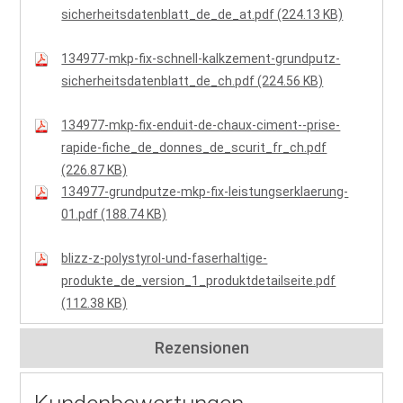
sicherheitsdatenblatt_de_de_at.pdf (224.13 KB)
134977-mkp-fix-schnell-kalkzement-grundputz-
sicherheitsdatenblatt_de_ch.pdf (224.56 KB)
134977-mkp-fix-enduit-de-chaux-ciment--prise-
rapide-fiche_de_donnes_de_scurit_fr_ch.pdf
(226.87 KB)
134977-grundputze-mkp-fix-leistungserklaerung-
01.pdf (188.74 KB)
blizz-z-polystyrol-und-faserhaltige-
produkte_de_version_1_produktdetailseite.pdf
(112.38 KB)
Rezensionen