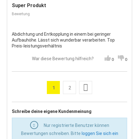
Super Produkt
Bewertung
Abdichtung und Entkopplung in einem bei geringer
Aufbauhöhe. Lässt sich wunderbar verarbeiten. Top
Preis-leistungsverhältnis
War diese Bewertung hilfreich?
0
0
Seite
Weiter
1
2
Sie lesen gerade die Seite
Seite
Seite
Schreibe deine eigene Kundenmeinung
Nur registrierte Benutzer können
Bewertungen schreiben. Bitte
loggen Sie sich ein