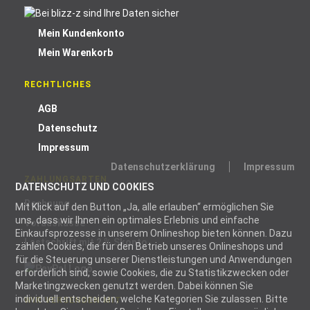
Mein Kundenkonto
Mein Warenkorb
RECHTLICHES
AGB
Datenschutz
Impressum
Datenschutzerklärung
Impressum
ZAHLUNGSARTEN
DATENSCHUTZ UND COOKIES
Rechnung
Mit Klick auf den Button „Ja, alle erlauben“ ermöglichen Sie
uns, dass wir Ihnen ein optimales Erlebnis und einfache
Vorauskasse
Einkaufsprozesse in unserem Onlineshop bieten können. Dazu
Lastschrift mit 2 % Skonto
zählen Cookies, die für den Betrieb unseres Onlineshops und
für die Steuerung unserer Dienstleistungen und Anwendungen
erforderlich sind, sowie Cookies, die zu Statistikzwecken oder
Marketingzwecken genutzt werden. Dabei können Sie
individuell entscheiden, welche Kategorien Sie zulassen. Bitte
WIR VERSENDEN MIT