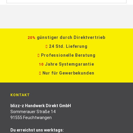
günstiger durch Direktvertrieb
20%
24 Std. Lieferung
Professionelle Beratung
Jahre Systemgarantie
10
Nur für Gewerbekunden
KONTAKT
blizz-z Handwerk Direkt GmbH
Sommerauer Straße 14
91555 Feuchtwangen
Du erreichst uns werktags: