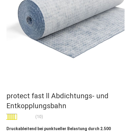
protect fast ll Abdichtungs- und
Entkopplungsbahn
Bewertung:
(10)
100
100
% of
Druckableitend bei punktueller Belastung durch 2.500