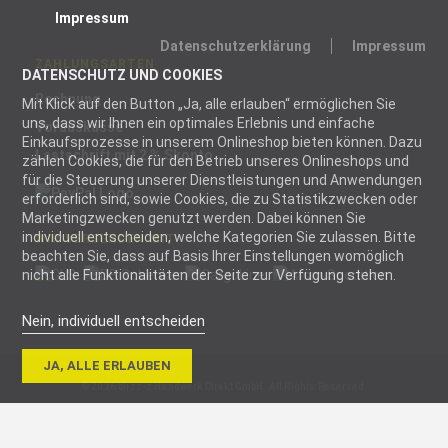
Impressum
Datenschutzerklärung
Impressum
ZAHLUNGSARTEN
DATENSCHUTZ UND COOKIES
Rechnung
Mit Klick auf den Button „Ja, alle erlauben“ ermöglichen Sie
uns, dass wir Ihnen ein optimales Erlebnis und einfache
Vorauskasse
Einkaufsprozesse in unserem Onlineshop bieten können. Dazu
Lastschrift mit 2 % Skonto
zählen Cookies, die für den Betrieb unseres Onlineshops und
für die Steuerung unserer Dienstleistungen und Anwendungen
erforderlich sind, sowie Cookies, die zu Statistikzwecken oder
Marketingzwecken genutzt werden. Dabei können Sie
individuell entscheiden, welche Kategorien Sie zulassen. Bitte
WIR VERSENDEN MIT
beachten Sie, dass auf Basis Ihrer Einstellungen womöglich
nicht alle Funktionalitäten der Seite zur Verfügung stehen.
Nein, individuell entscheiden
Notwendig
JA, ALLE ERLAUBEN
Notwendige
© 2026 blizz-z Handwerk Direkt GmbH. All Rights Reserved.
Cookies helfen
dabei, eine
Webseite