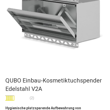
QUBO Einbau-Kosmetiktuchspender
Edelstahl V2A
Bewertung:
(2)
100
100
% of
Hygienische platzsparende Aufbewahrung von