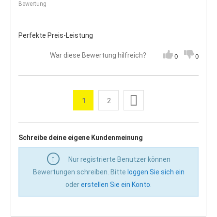
Bewertung
Perfekte Preis-Leistung
War diese Bewertung hilfreich?
0
0
Seite
Weiter
1
2
Sie lesen gerade die Seite
Seite
Seite
Schreibe deine eigene Kundenmeinung
Nur registrierte Benutzer können
Bewertungen schreiben. Bitte
loggen Sie sich ein
oder
erstellen Sie ein Konto
.