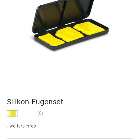
Silikon-Fugenset
Bewertung:
(6)
100
100
% of
...weitere Infos