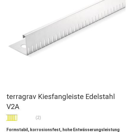
terragrav Kiesfangleiste Edelstahl
V2A
Bewertung:
(2)
100
100
% of
Formstabil, korrosionsfest, hohe Entwässerungsleistung