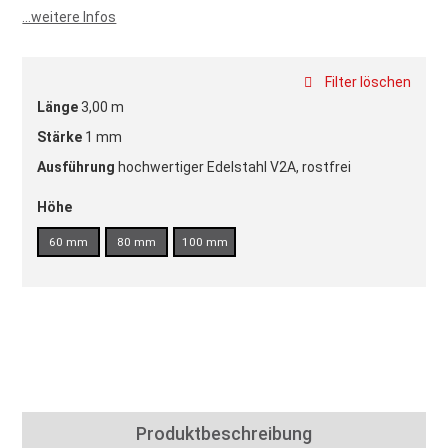
...weitere Infos
Filter löschen
Länge
3,00 m
Stärke
1 mm
Ausführung
hochwertiger Edelstahl V2A, rostfrei
Höhe
60 mm
80 mm
100 mm
Produktbeschreibung