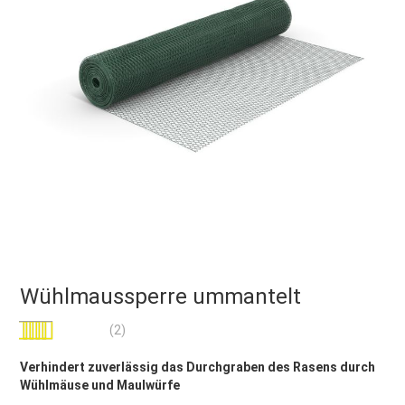
Wühlmaussperre ummantelt
Bewertung:
(2)
100
100
% of
Verhindert zuverlässig das Durchgraben des Rasens durch
Wühlmäuse und Maulwürfe