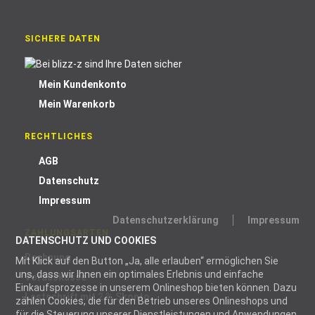
SICHERE DATEN
Mein Kundenkonto
Mein Warenkorb
RECHTLICHES
AGB
Datenschutz
Impressum
Datenschutzerklärung
Impressum
ZAHLUNGSARTEN
DATENSCHUTZ UND COOKIES
Rechnung
Mit Klick auf den Button „Ja, alle erlauben“ ermöglichen Sie
uns, dass wir Ihnen ein optimales Erlebnis und einfache
Vorauskasse
Einkaufsprozesse in unserem Onlineshop bieten können. Dazu
Lastschrift mit 2 % Skonto
zählen Cookies, die für den Betrieb unseres Onlineshops und
für die Steuerung unserer Dienstleistungen und Anwendungen