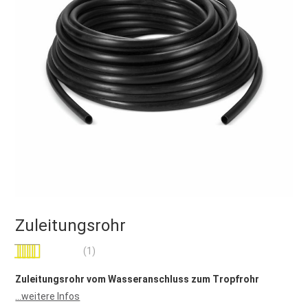
Zuleitungsrohr
Bewertung:
(1)
100
100
% of
Zuleitungsrohr vom Wasseranschluss zum Tropfrohr
...weitere Infos