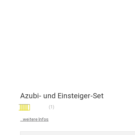
Azubi- und Einsteiger-Set
Bewertung:
(1)
100
100
% of
...weitere Infos