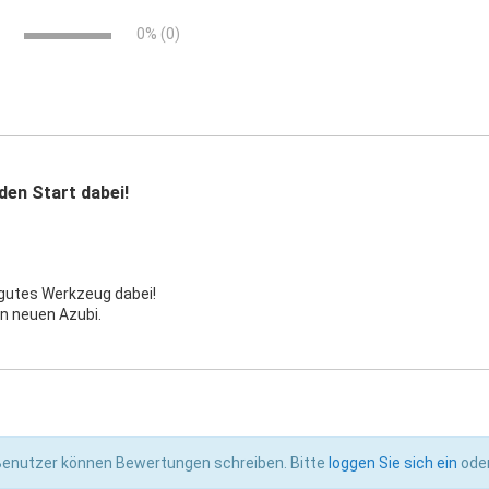
95)
0% (0)
1491)
37)
. 127906)
 den Start dabei!
 gutes Werkzeug dabei!
llen gelocht mit Metallachse
n neuen Azubi.
08)
 Benutzer können Bewertungen schreiben. Bitte
loggen Sie sich ein
ode