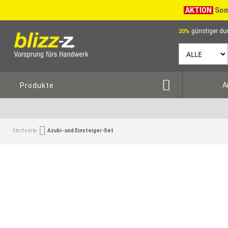
AKTION
Som
günstiger dur
20%
A
Produkte
Startseite
Azubi- und Einsteiger-Set