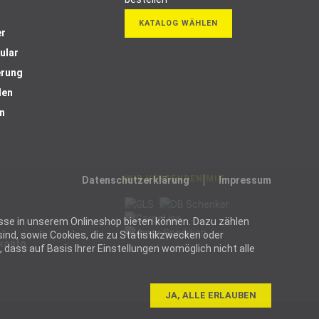
KATALOG WÄHLEN
er
ular
erung
len
n
WIR VERSENDEN MIT
Datenschutzerklärung
Impressum
ozesse in unserem Onlineshop bieten können. Dazu zählen
ind, sowie Cookies, die zu Statistikzwecken oder
Skonto
dass auf Basis Ihrer Einstellungen womöglich nicht alle
JA, ALLE ERLAUBEN