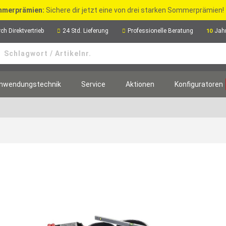
merprämien:
Sichere dir jetzt eine von drei starken Sommerprämien!
ch Direktvertrieb
24 Std. Lieferung
Professionelle Beratung
Jah
10
nwendungstechnik
Service
Aktionen
Konfiguratoren