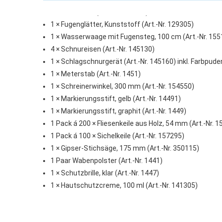
1 × Abstäuber (Art.-Nr. 128089)
1 × Fugenglätter, Kunststoff (Art.-Nr. 129305)
1 × Wasserwaage mit Fugensteg, 100 cm (Art.-Nr. 155
4 × Schnureisen (Art.-Nr. 145130)
1 × Schlagschnurgerät (Art.-Nr. 145160) inkl. Farbpuder
1 × Meterstab (Art.-Nr. 1451)
1 × Schreinerwinkel, 300 mm (Art.-Nr. 154550)
1 × Markierungsstift, gelb (Art.-Nr. 14491)
1 × Markierungsstift, graphit (Art.-Nr. 1449)
1 Pack á 200 × Fliesenkeile aus Holz, 54 mm (Art.-Nr. 
1 Pack á 100 × Sichelkeile (Art.-Nr. 157295)
1 × Gipser-Stichsäge, 175 mm (Art.-Nr. 350115)
1 Paar Wabenpolster (Art.-Nr. 1441)
1 × Schutzbrille, klar (Art.-Nr. 1447)
1 × Hautschutzcreme, 100 ml (Art.-Nr. 141305)