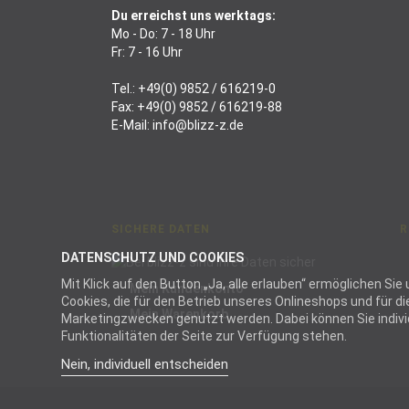
Du erreichst uns werktags:
Mo - Do: 7 - 18 Uhr
Fr: 7 - 16 Uhr
Tel.:
+49(0) 9852 / 616219-0
Fax: +49(0) 9852 / 616219-88
E-Mail:
info@blizz-z.de
SICHERE DATEN
R
DATENSCHUTZ UND COOKIES
Mit Klick auf den Button „Ja, alle erlauben“ ermöglichen S
Mein Kundenkonto
Cookies, die für den Betrieb unseres Onlineshops und für 
Mein Warenkorb
Marketingzwecken genutzt werden. Dabei können Sie individu
Funktionalitäten der Seite zur Verfügung stehen.
Nein, individuell entscheiden