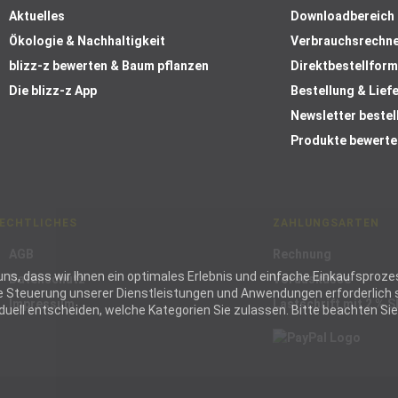
Aktuelles
Downloadbereich
Ökologie & Nachhaltigkeit
Verbrauchsrechn
blizz-z bewerten & Baum pflanzen
Direktbestellform
Die blizz-z App
Bestellung & Lief
Newsletter bestel
Produkte bewerte
ECHTLICHES
ZAHLUNGSARTEN
AGB
Rechnung
ie uns, dass wir Ihnen ein optimales Erlebnis und einfache Einkaufspr
Datenschutz
Vorauskasse
die Steuerung unserer Dienstleistungen und Anwendungen erforderlich s
Impressum
Lastschrift mit 2 % 
ell entscheiden, welche Kategorien Sie zulassen. Bitte beachten Sie, 