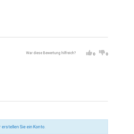
War diese Bewertung hilfreich?
0
0
r
erstellen Sie ein Konto
.