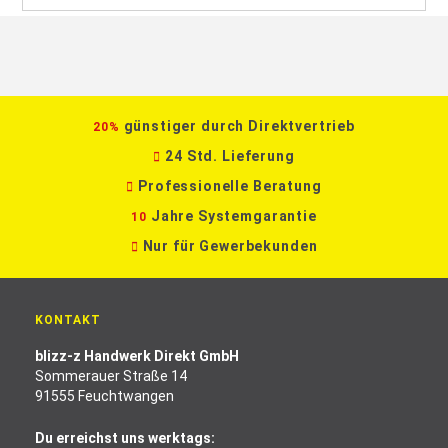
günstiger durch Direktvertrieb
20%
24 Std. Lieferung
Professionelle Beratung
Jahre Systemgarantie
10
Nur für Gewerbekunden
KONTAKT
blizz-z Handwerk Direkt GmbH
Sommerauer Straße 14
91555 Feuchtwangen
Du erreichst uns werktags: