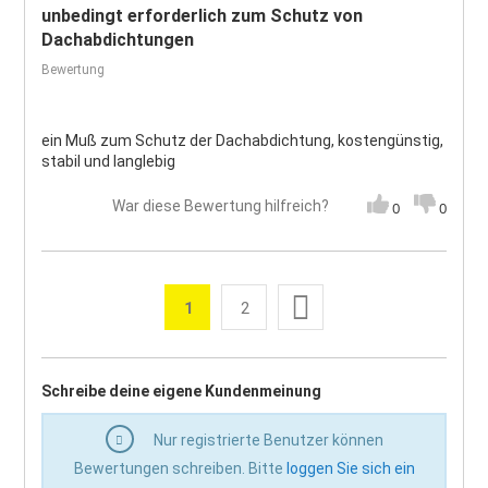
unbedingt erforderlich zum Schutz von
Dachabdichtungen
Bewertung
ein Muß zum Schutz der Dachabdichtung, kostengünstig,
stabil und langlebig
War diese Bewertung hilfreich?
0
0
Seite
Weiter
1
2
Sie lesen gerade die Seite
Seite
Seite
Schreibe deine eigene Kundenmeinung
Nur registrierte Benutzer können
Bewertungen schreiben. Bitte
loggen Sie sich ein