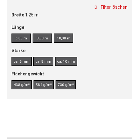
Filter löschen
Breite
1,25 m
Länge
6,00 m
8,00 m
10,00 m
Stärke
ca. 6 mm
ca. 8 mm
ca. 10 mm
Flächengewicht
438 g/m²
584 g/m²
730 g/m²