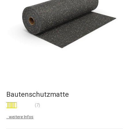
Bautenschutzmatte
Bewertung:
(7)
97
100
% of
...weitere Infos