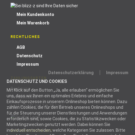
Mein Kundenkonto
Mein Warenkorb
RECHTLICHES
AGB
Datenschutz
Impressum
Datenschutzerklärung
Impressum
ZAHLUNGSARTEN
DATENSCHUTZ UND COOKIES
Rechnung
Mit Klick auf den Button „Ja, alle erlauben“ ermöglichen Sie
uns, dass wir Ihnen ein optimales Erlebnis und einfache
Vorauskasse
Einkaufsprozesse in unserem Onlineshop bieten können. Dazu
Lastschrift mit 2 % Skonto
zählen Cookies, die für den Betrieb unseres Onlineshops und
für die Steuerung unserer Dienstleistungen und Anwendungen
erforderlich sind, sowie Cookies, die zu Statistikzwecken oder
Marketingzwecken genutzt werden. Dabei können Sie
individuell entscheiden, welche Kategorien Sie zulassen. Bitte
WIR VERSENDEN MIT